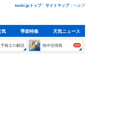
tenki.jpトップ
｜
サイトマップ
｜
ヘルプ
天気
季節特集
天気ニュース
象予報士の解説
熱中症情報
注目