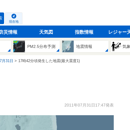
索
現在地
防災情報
天気図
指数情報
レジャー
PM2.5分布予測
地震情報
気
07月31日
17時42分頃発生した地震(最大震度1)
2011年07月31日17:47発表