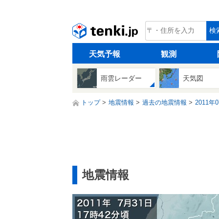
tenki.jp
検
天気予報
観測
雨雲レーダー
天気図
トップ
地震情報
過去の地震情報
2011年
地震情報