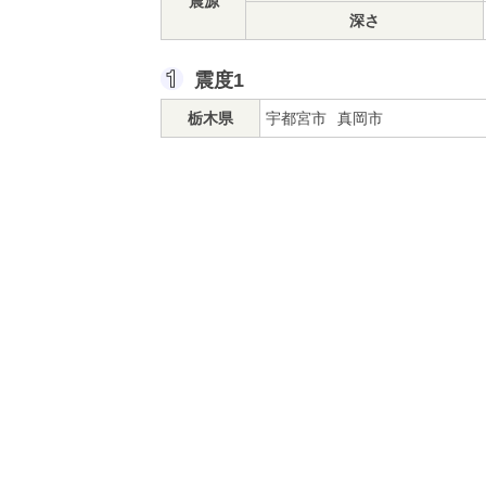
震源
深さ
震度1
栃木県
宇都宮市
真岡市