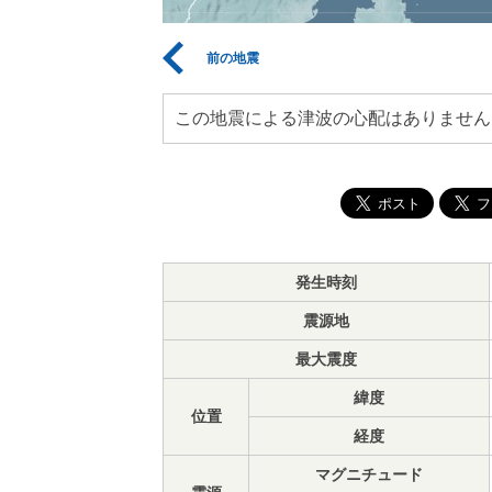
前の地震
この地震による津波の心配はありません
発生時刻
震源地
最大震度
緯度
位置
経度
マグニチュード