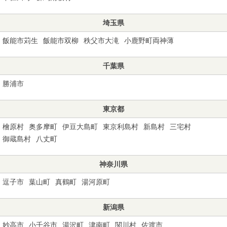
埼玉県
飯能市苅生
飯能市双柳
秩父市大滝
小鹿野町両神薄
千葉県
勝浦市
東京都
檜原村
奥多摩町
伊豆大島町
東京利島村
新島村
三宅村
御蔵島村
八丈町
神奈川県
逗子市
葉山町
真鶴町
湯河原町
新潟県
妙高市
小千谷市
湯沢町
津南町
関川村
佐渡市