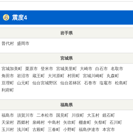
震度4
岩手県
普代村
盛岡市
宮城県
宮城加美町
栗原市
登米市
宮城美里町
大崎市
白石市
名取市
角田市
岩沼市
蔵王町
大河原町
村田町
宮城川崎町
丸森町
亘理町
山元町
仙台宮城野区
仙台若林区
石巻市
塩竈市
松島町
利府町
福島県
福島市
須賀川市
二本松市
国見町
川俣町
大玉村
鏡石町
天栄村
西郷村
泉崎村
中島村
矢吹町
棚倉町
矢祭町
石川町
玉川村
浅川町
古殿町
三春町
小野町
福島伊達市
本宮市