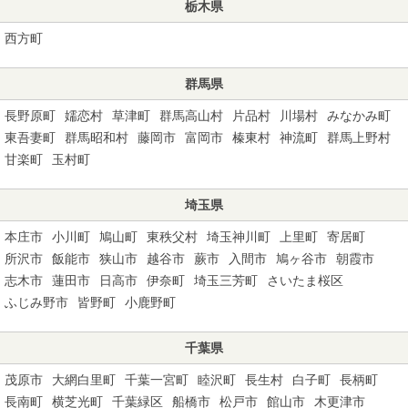
栃木県
西方町
群馬県
長野原町
嬬恋村
草津町
群馬高山村
片品村
川場村
みなかみ町
東吾妻町
群馬昭和村
藤岡市
富岡市
榛東村
神流町
群馬上野村
甘楽町
玉村町
埼玉県
本庄市
小川町
鳩山町
東秩父村
埼玉神川町
上里町
寄居町
所沢市
飯能市
狭山市
越谷市
蕨市
入間市
鳩ヶ谷市
朝霞市
志木市
蓮田市
日高市
伊奈町
埼玉三芳町
さいたま桜区
ふじみ野市
皆野町
小鹿野町
千葉県
茂原市
大網白里町
千葉一宮町
睦沢町
長生村
白子町
長柄町
長南町
横芝光町
千葉緑区
船橋市
松戸市
館山市
木更津市