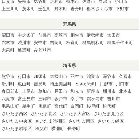
日光市
矢板市
塩谷町
足利市
栃木市
佐野市
鹿沼市
小山市
上三川町
茂木町
壬生町
野木町
岩舟町
栃木さくら市
下野市
群馬県
沼田市
中之条町
前橋市
高崎市
桐生市
伊勢崎市
太田市
館林市
渋川市
安中市
吉岡町
板倉町
群馬明和町
群馬千代田町
大泉町
邑楽町
みどり市
埼玉県
熊谷市
行田市
加須市
東松山市
羽生市
鴻巣市
深谷市
久喜市
滑川町
嵐山町
吉見町
埼玉美里町
ときがわ町
川越市
川口市
春日部市
上尾市
草加市
戸田市
和光市
新座市
桶川市
北本市
八潮市
富士見市
三郷市
坂戸市
幸手市
鶴ヶ島市
吉川市
毛呂山町
越生町
川島町
宮代町
白岡町
杉戸町
松伏町
さいたま西区
さいたま北区
さいたま大宮区
さいたま見沼区
さいたま中央区
さいたま浦和区
さいたま南区
さいたま緑区
さいたま岩槻区
秩父市
横瀬町
長瀞町