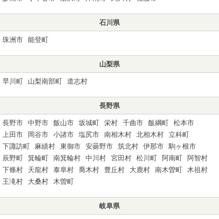
石川県
珠洲市
能登町
山梨県
早川町
山梨南部町
道志村
長野県
長野市
中野市
飯山市
坂城町
栄村
千曲市
飯綱町
松本市
上田市
岡谷市
小諸市
塩尻市
南相木村
北相木村
立科町
下諏訪町
麻績村
東御市
安曇野市
筑北村
伊那市
駒ヶ根市
辰野町
箕輪町
南箕輪村
中川村
宮田村
松川町
阿南町
阿智村
下條村
天龍村
泰阜村
喬木村
豊丘村
大鹿村
南木曽町
木祖村
王滝村
大桑村
木曽町
岐阜県