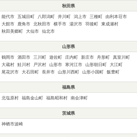
秋田県
能代市
五城目町
八郎潟町
井川町
潟上市
三種町
由利本荘市
大館市
鹿角市
北秋田市
横手市
湯沢市
羽後町
東成瀬村
秋田美郷町
大仙市
仙北市
山形県
鶴岡市
酒田市
三川町
遊佐町
庄内町
新庄市
舟形町
真室川町
大蔵村
鮭川村
戸沢村
山形市
寒河江市
山形朝日町
大江町
尾花沢市
大石田町
長井市
山形川西町
山形小国町
飯豊町
福島県
北塩原村
福島金山町
福島昭和村
南会津町
茨城県
神栖市波崎