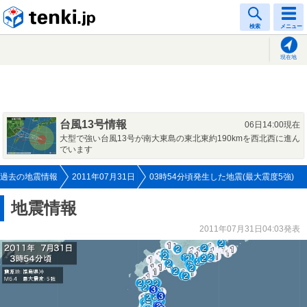
tenki.jp
検索
メニュー
現在地
台風13号情報
06日14:00現在
大型で強い台風13号が南大東島の東北東約190kmを西北西に進ん
でいます
過去の地震情報
2011年07月31日
03時54分頃発生した地震(最大震度5強)
地震情報
2011年07月31日04:03発表