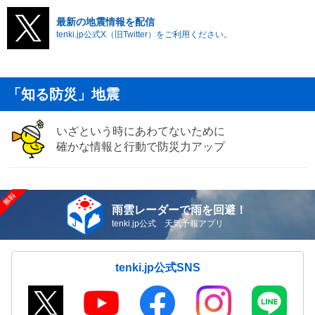
最新の地震情報を配信
tenki.jp公式X（旧Twitter）をご利用ください。
「知る防災」地震
いざという時にあわてないために
確かな情報と行動で防災力アップ
雨雲レーダーで雨を回避！
tenki.jp公式 天気予報アプリ
tenki.jp公式SNS