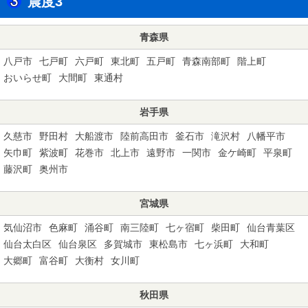
震度3
青森県
八戸市
七戸町
六戸町
東北町
五戸町
青森南部町
階上町
おいらせ町
大間町
東通村
岩手県
久慈市
野田村
大船渡市
陸前高田市
釜石市
滝沢村
八幡平市
矢巾町
紫波町
花巻市
北上市
遠野市
一関市
金ケ崎町
平泉町
藤沢町
奥州市
宮城県
気仙沼市
色麻町
涌谷町
南三陸町
七ヶ宿町
柴田町
仙台青葉区
仙台太白区
仙台泉区
多賀城市
東松島市
七ヶ浜町
大和町
大郷町
富谷町
大衡村
女川町
秋田県