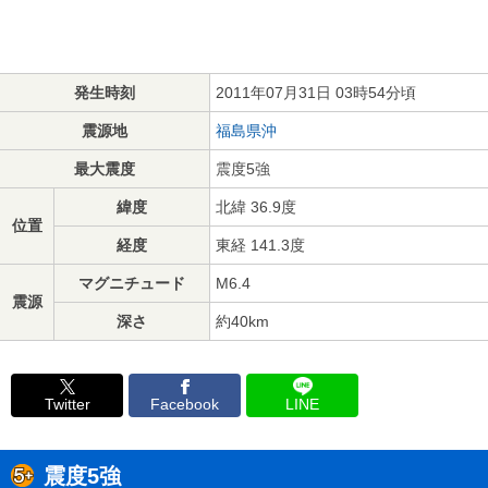
発生時刻
2011年07月31日 03時54分頃
震源地
福島県沖
最大震度
震度5強
緯度
北緯 36.9度
位置
経度
東経 141.3度
マグニチュード
M6.4
震源
深さ
約40km
Twitter
Facebook
LINE
震度5強