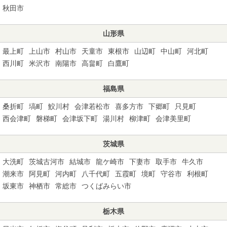
秋田市
山形県
最上町
上山市
村山市
天童市
東根市
山辺町
中山町
河北町
西川町
米沢市
南陽市
高畠町
白鷹町
福島県
桑折町
塙町
鮫川村
会津若松市
喜多方市
下郷町
只見町
西会津町
磐梯町
会津坂下町
湯川村
柳津町
会津美里町
茨城県
大洗町
茨城古河市
結城市
龍ケ崎市
下妻市
取手市
牛久市
潮来市
阿見町
河内町
八千代町
五霞町
境町
守谷市
利根町
坂東市
神栖市
常総市
つくばみらい市
栃木県