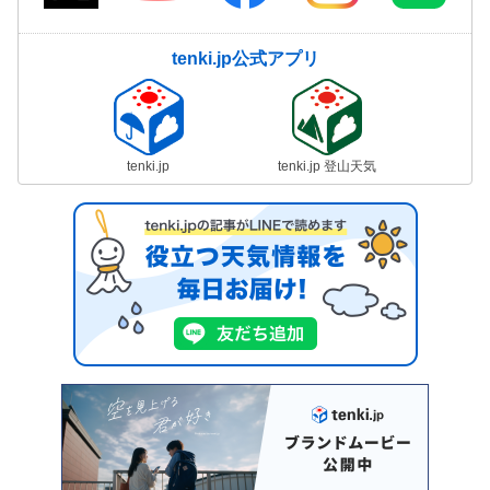
tenki.jp公式アプリ
tenki.jp
tenki.jp 登山天気