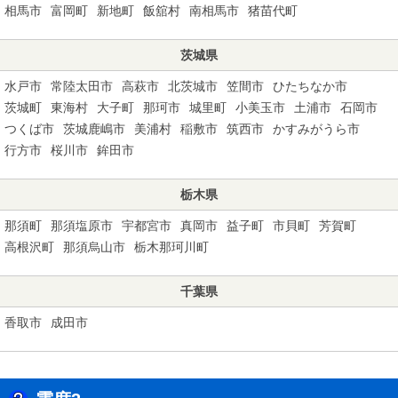
相馬市
富岡町
新地町
飯舘村
南相馬市
猪苗代町
茨城県
水戸市
常陸太田市
高萩市
北茨城市
笠間市
ひたちなか市
茨城町
東海村
大子町
那珂市
城里町
小美玉市
土浦市
石岡市
つくば市
茨城鹿嶋市
美浦村
稲敷市
筑西市
かすみがうら市
行方市
桜川市
鉾田市
栃木県
那須町
那須塩原市
宇都宮市
真岡市
益子町
市貝町
芳賀町
高根沢町
那須烏山市
栃木那珂川町
千葉県
香取市
成田市