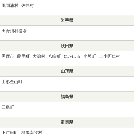
風間浦村
佐井村
岩手県
田野畑村役場
秋田県
男鹿市
藤里町
大潟村
八峰町
にかほ市
小坂町
上小阿仁村
山形県
山形金山町
福島県
三島町
群馬県
下仁田町
群馬南牧村