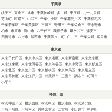
千葉県
銚子市
東金市
旭市
千葉神崎町
多古町
東庄町
九十九里町
芝山町
匝瑳市
山武市
千葉中央区
千葉花見川区
千葉稲毛区
千葉若葉区
千葉美浜区
市川市
野田市
千葉佐倉市
習志野市
柏市
市原市
流山市
八千代市
我孫子市
鎌ケ谷市
浦安市
四街道市
八街市
印西市
千葉酒々井町
白井市
千葉栄町
富里市
東京都
東京千代田区
東京中央区
東京港区
東京新宿区
東京文京区
東京江東区
東京世田谷区
東京渋谷区
東京中野区
東京杉並区
東京北区
東京荒川区
東京板橋区
東京練馬区
東京足立区
東京葛飾区
東京江戸川区
武蔵野市
三鷹市
調布市
町田市
小平市
神奈川県
横浜神奈川区
横浜西区
横浜中区
横浜南区
横浜港北区
川崎川崎区
川崎幸区
川崎宮前区
二宮町
小田原市
中井町