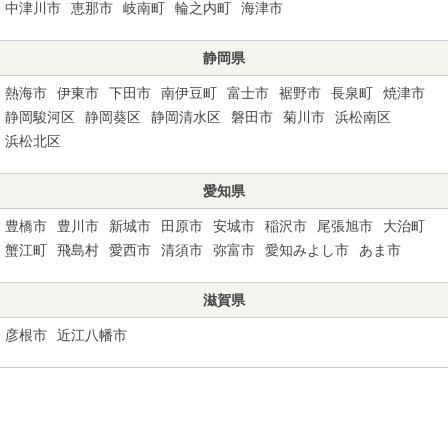
中津川市
恵那市
岐南町
輪之内町
海津市
静岡県
熱海市
伊東市
下田市
南伊豆町
富士市
裾野市
長泉町
焼津市
静岡駿河区
静岡葵区
静岡清水区
磐田市
菊川市
浜松南区
浜松北区
愛知県
豊橋市
豊川市
新城市
田原市
安城市
稲沢市
尾張旭市
大治町
蟹江町
飛島村
愛西市
清須市
弥富市
愛知みよし市
あま市
滋賀県
彦根市
近江八幡市