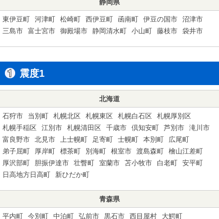
静岡県
東伊豆町
河津町
松崎町
西伊豆町
函南町
伊豆の国市
沼津市
三島市
富士宮市
御殿場市
静岡清水町
小山町
藤枝市
袋井市
震度1
北海道
石狩市
当別町
札幌北区
札幌東区
札幌白石区
札幌厚別区
札幌手稲区
江別市
札幌清田区
千歳市
倶知安町
芦別市
滝川市
富良野市
北見市
上士幌町
足寄町
士幌町
本別町
広尾町
弟子屈町
厚岸町
標茶町
別海町
根室市
渡島森町
檜山江差町
厚沢部町
胆振伊達市
壮瞥町
室蘭市
苫小牧市
白老町
安平町
日高地方日高町
新ひだか町
青森県
平内町
今別町
中泊町
弘前市
黒石市
西目屋村
大鰐町