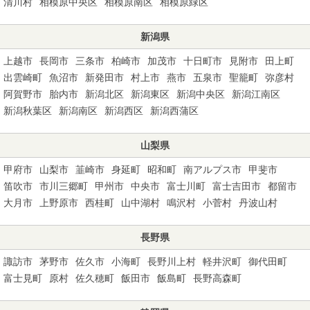
清川村
相模原中央区
相模原南区
相模原緑区
新潟県
上越市
長岡市
三条市
柏崎市
加茂市
十日町市
見附市
田上町
出雲崎町
魚沼市
新発田市
村上市
燕市
五泉市
聖籠町
弥彦村
阿賀野市
胎内市
新潟北区
新潟東区
新潟中央区
新潟江南区
新潟秋葉区
新潟南区
新潟西区
新潟西蒲区
山梨県
甲府市
山梨市
韮崎市
身延町
昭和町
南アルプス市
甲斐市
笛吹市
市川三郷町
甲州市
中央市
富士川町
富士吉田市
都留市
大月市
上野原市
西桂町
山中湖村
鳴沢村
小菅村
丹波山村
長野県
諏訪市
茅野市
佐久市
小海町
長野川上村
軽井沢町
御代田町
富士見町
原村
佐久穂町
飯田市
飯島町
長野高森町