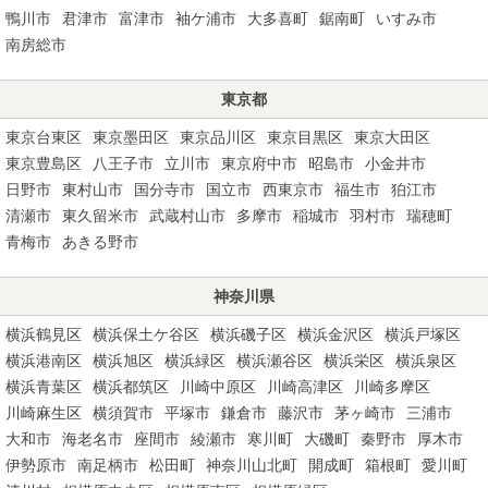
鴨川市
君津市
富津市
袖ケ浦市
大多喜町
鋸南町
いすみ市
南房総市
東京都
東京台東区
東京墨田区
東京品川区
東京目黒区
東京大田区
東京豊島区
八王子市
立川市
東京府中市
昭島市
小金井市
日野市
東村山市
国分寺市
国立市
西東京市
福生市
狛江市
清瀬市
東久留米市
武蔵村山市
多摩市
稲城市
羽村市
瑞穂町
青梅市
あきる野市
神奈川県
横浜鶴見区
横浜保土ケ谷区
横浜磯子区
横浜金沢区
横浜戸塚区
横浜港南区
横浜旭区
横浜緑区
横浜瀬谷区
横浜栄区
横浜泉区
横浜青葉区
横浜都筑区
川崎中原区
川崎高津区
川崎多摩区
川崎麻生区
横須賀市
平塚市
鎌倉市
藤沢市
茅ヶ崎市
三浦市
大和市
海老名市
座間市
綾瀬市
寒川町
大磯町
秦野市
厚木市
伊勢原市
南足柄市
松田町
神奈川山北町
開成町
箱根町
愛川町