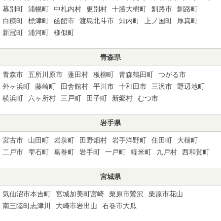
幕別町
浦幌町
中札内村
更別村
十勝大樹町
釧路市
釧路町
白糠町
標津町
函館市
渡島北斗市
知内町
上ノ国町
厚真町
新冠町
浦河町
様似町
青森県
青森市
五所川原市
蓬田村
板柳町
青森鶴田町
つがる市
外ヶ浜町
藤崎町
田舎館村
平川市
十和田市
三沢市
野辺地町
横浜町
六ヶ所村
三戸町
田子町
新郷村
むつ市
岩手県
宮古市
山田町
岩泉町
田野畑村
岩手洋野町
住田町
大槌町
二戸市
雫石町
葛巻町
岩手町
一戸町
軽米町
九戸村
西和賀町
宮城県
気仙沼市本吉町
宮城加美町宮崎
栗原市鶯沢
栗原市花山
南三陸町志津川
大崎市岩出山
石巻市大瓜