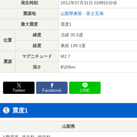
発生時刻
2011年07月31日 01時52分頃
震源地
山梨県東部・富士五湖
最大震度
震度1
緯度
北緯 35.6度
位置
経度
東経 139.1度
マグニチュード
M2.7
震源
深さ
約20km
Twitter
Facebook
LINE
震度1
山梨県
上野原市
道志村
鳴沢村