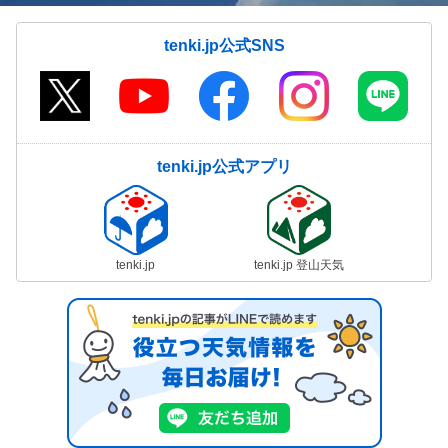
tenki.jp公式SNS
tenki.jp公式アプリ
tenki.jp
tenki.jp 登山天気