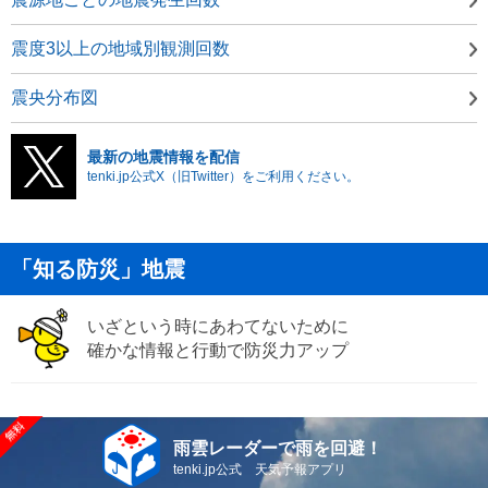
震度3以上の地域別観測回数
震央分布図
最新の地震情報を配信
tenki.jp公式X（旧Twitter）をご利用ください。
「知る防災」地震
いざという時にあわてないために
確かな情報と行動で防災力アップ
雨雲レーダーで雨を回避！
tenki.jp公式 天気予報アプリ