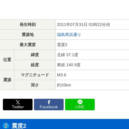
発生時刻
2011年07月31日 01時22分頃
震源地
福島県浜通り
最大震度
震度2
緯度
北緯 37.1度
位置
経度
東経 140.9度
マグニチュード
M3.6
震源
深さ
約10km
Twitter
Facebook
LINE
震度2