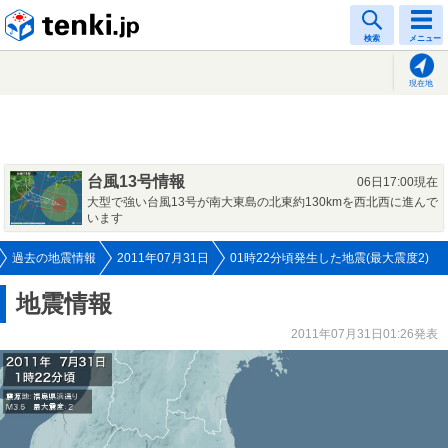
tenki.jp
検索
メニュー
現在地
台風13号情報
06日17:00現在
大型で強い台風13号が南大東島の北東約130kmを西北西に進んで
います
過去の地震情報
2011年07月31日
01時22分頃発生した地震(最大震度2)
地震情報
2011年07月31日01:26発表