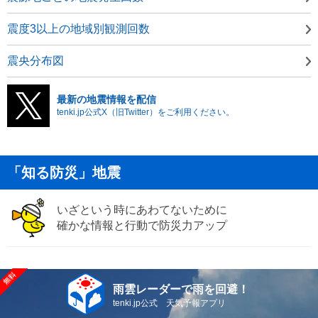
震度3以上の地域別観測回数
震央分布図
最新の地震情報を配信
tenki.jp公式X（旧Twitter）をご利用ください。
「知る防災」地震
いざという時にあわてないために
確かな情報と行動で防災力アップ
雨雲レーダーで雨を回避！
tenki.jp公式 天気予報アプリ