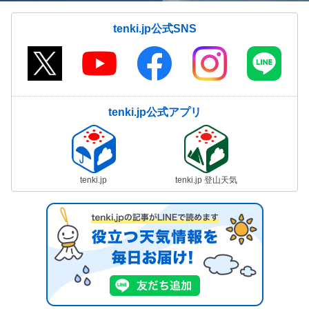
tenki.jp公式SNS
tenki.jp公式アプリ
tenki.jp
tenki.jp 登山天気