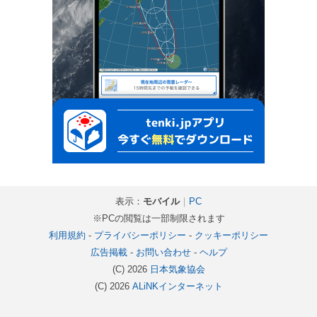
表示：
モバイル
｜
PC
※PCの閲覧は一部制限されます
利用規約
-
プライバシーポリシー
-
クッキーポリシー
広告掲載
-
お問い合わせ
-
ヘルプ
(C) 2026
日本気象協会
(C) 2026
ALiNKインターネット