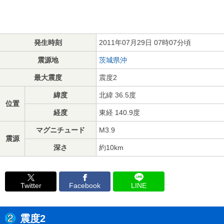
発生時刻
2011年07月29日 07時07分頃
震源地
茨城県沖
最大震度
震度2
緯度
北緯 36.5度
位置
経度
東経 140.9度
マグニチュード
M3.9
震源
深さ
約10km
Twitter
Facebook
LINE
震度2