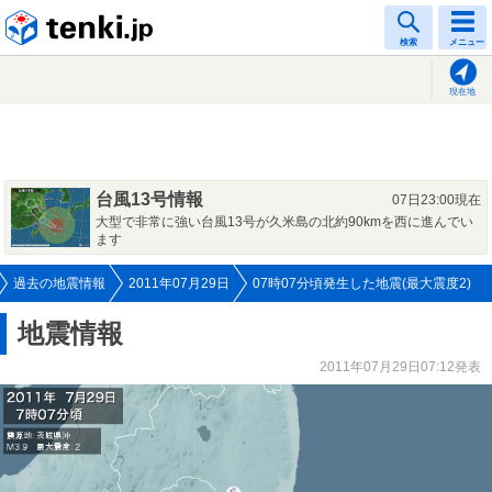
tenki.jp
検索
メニュー
現在地
台風13号情報
07日23:00現在
大型で非常に強い台風13号が久米島の北約90kmを西に進んでい
ます
過去の地震情報
2011年07月29日
07時07分頃発生した地震(最大震度2)
地震情報
2011年07月29日07:12発表