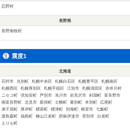
忍野村
長野県
長野南牧村
震度1
北海道
石狩市
当別町
札幌中央区
札幌白石区
札幌豊平区
札幌南区
札幌西区
札幌厚別区
札幌手稲区
江別市
札幌清田区
赤井川村
ニセコ町
倶知安町
芦別市
滝川市
岩見沢市
剣淵町
富良野市
南富良野町
北見市
新得町
士幌町
幕別町
本別町
広尾町
弟子屈町
厚岸町
標茶町
標津町
別海町
根室市
七飯町
渡島森町
福島町
檜山江差町
胆振伊達市
登別市
白老町
えりも町