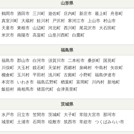
山形県
鶴岡市
酒田市
三川町
遊佐町
庄内町
新庄市
最上町
舟形町
真室川町
大蔵村
鮭川村
戸沢村
寒河江市
上山市
村山市
天童市
東根市
山辺町
河北町
西川町
尾花沢市
大石田町
米沢市
南陽市
高畠町
山形川西町
白鷹町
福島県
福島市
郡山市
白河市
須賀川市
二本松市
桑折町
国見町
川俣町
大玉村
鏡石町
天栄村
西郷村
泉崎村
中島村
矢吹町
棚倉町
玉川村
平田村
浅川町
古殿町
小野町
福島伊達市
本宮市
いわき市
福島広野町
楢葉町
富岡町
川内村
新地町
飯舘村
南相馬市
猪苗代町
会津美里町
茨城県
水戸市
日立市
笠間市
茨城町
大子町
常陸大宮市
那珂市
城里町
土浦市
石岡市
稲敷市
筑西市
常総市
つくばみらい市