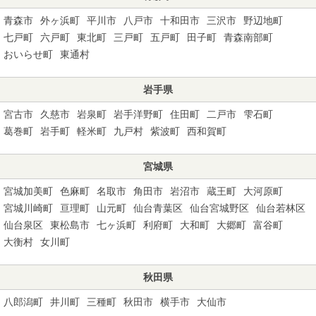
青森市
外ヶ浜町
平川市
八戸市
十和田市
三沢市
野辺地町
七戸町
六戸町
東北町
三戸町
五戸町
田子町
青森南部町
おいらせ町
東通村
岩手県
宮古市
久慈市
岩泉町
岩手洋野町
住田町
二戸市
雫石町
葛巻町
岩手町
軽米町
九戸村
紫波町
西和賀町
宮城県
宮城加美町
色麻町
名取市
角田市
岩沼市
蔵王町
大河原町
宮城川崎町
亘理町
山元町
仙台青葉区
仙台宮城野区
仙台若林区
仙台泉区
東松島市
七ヶ浜町
利府町
大和町
大郷町
富谷町
大衡村
女川町
秋田県
八郎潟町
井川町
三種町
秋田市
横手市
大仙市