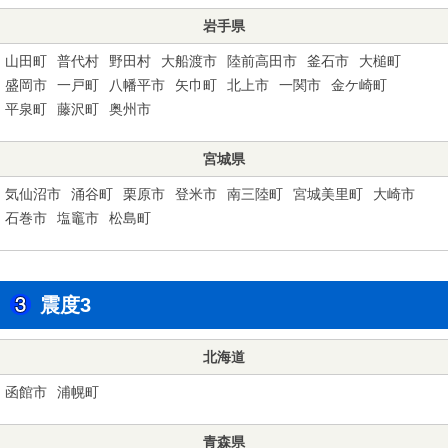
岩手県
山田町
普代村
野田村
大船渡市
陸前高田市
釜石市
大槌町
盛岡市
一戸町
八幡平市
矢巾町
北上市
一関市
金ケ崎町
平泉町
藤沢町
奥州市
宮城県
気仙沼市
涌谷町
栗原市
登米市
南三陸町
宮城美里町
大崎市
石巻市
塩竈市
松島町
震度3
北海道
函館市
浦幌町
青森県