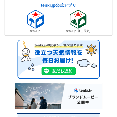
tenki.jp公式アプリ
tenki.jp
tenki.jp 登山天気