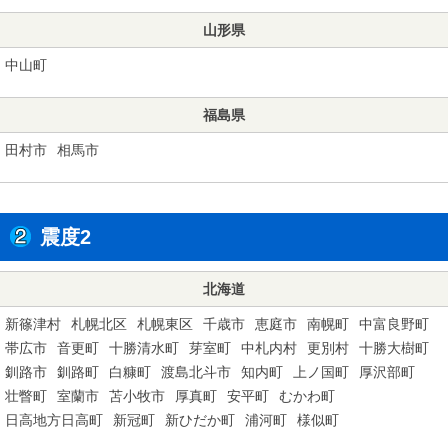
山形県
中山町
福島県
田村市
相馬市
震度2
北海道
新篠津村
札幌北区
札幌東区
千歳市
恵庭市
南幌町
中富良野町
帯広市
音更町
十勝清水町
芽室町
中札内村
更別村
十勝大樹町
釧路市
釧路町
白糠町
渡島北斗市
知内町
上ノ国町
厚沢部町
壮瞥町
室蘭市
苫小牧市
厚真町
安平町
むかわ町
日高地方日高町
新冠町
新ひだか町
浦河町
様似町