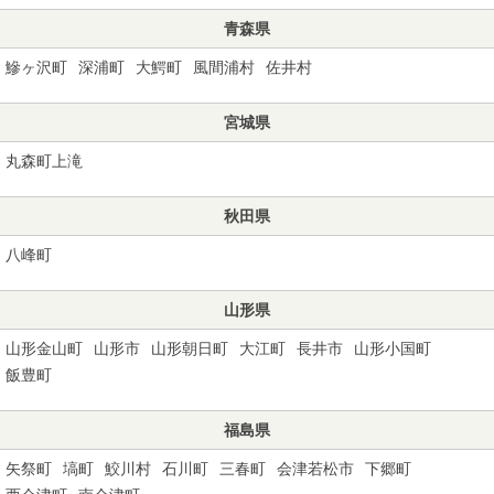
青森県
鰺ヶ沢町
深浦町
大鰐町
風間浦村
佐井村
宮城県
丸森町上滝
秋田県
八峰町
山形県
山形金山町
山形市
山形朝日町
大江町
長井市
山形小国町
飯豊町
福島県
矢祭町
塙町
鮫川村
石川町
三春町
会津若松市
下郷町