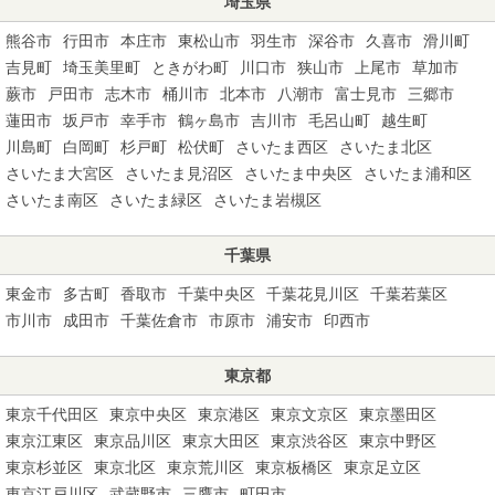
埼玉県
熊谷市
行田市
本庄市
東松山市
羽生市
深谷市
久喜市
滑川町
吉見町
埼玉美里町
ときがわ町
川口市
狭山市
上尾市
草加市
蕨市
戸田市
志木市
桶川市
北本市
八潮市
富士見市
三郷市
蓮田市
坂戸市
幸手市
鶴ヶ島市
吉川市
毛呂山町
越生町
川島町
白岡町
杉戸町
松伏町
さいたま西区
さいたま北区
さいたま大宮区
さいたま見沼区
さいたま中央区
さいたま浦和区
さいたま南区
さいたま緑区
さいたま岩槻区
千葉県
東金市
多古町
香取市
千葉中央区
千葉花見川区
千葉若葉区
市川市
成田市
千葉佐倉市
市原市
浦安市
印西市
東京都
東京千代田区
東京中央区
東京港区
東京文京区
東京墨田区
東京江東区
東京品川区
東京大田区
東京渋谷区
東京中野区
東京杉並区
東京北区
東京荒川区
東京板橋区
東京足立区
東京江戸川区
武蔵野市
三鷹市
町田市