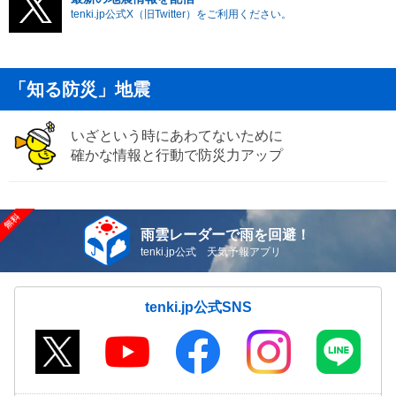
tenki.jp公式X（旧Twitter）をご利用ください。
「知る防災」地震
いざという時にあわてないために
確かな情報と行動で防災力アップ
雨雲レーダーで雨を回避！
tenki.jp公式 天気予報アプリ
tenki.jp公式SNS