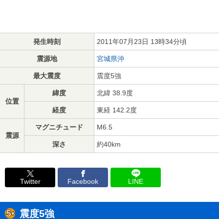
発生時刻
2011年07月23日 13時34分頃
震源地
宮城県沖
最大震度
震度5強
緯度
北緯 38.9度
位置
経度
東経 142.2度
マグニチュード
M6.5
震源
深さ
約40km
Twitter
Facebook
LINE
震度5強