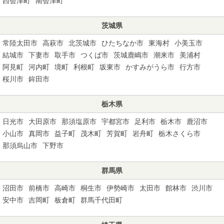
西会津町
南会津町
茨城県
常陸太田市
高萩市
北茨城市
ひたちなか市
東海村
小美玉市
結城市
下妻市
取手市
つくば市
茨城鹿嶋市
潮来市
美浦村
阿見町
河内町
境町
利根町
坂東市
かすみがうら市
行方市
桜川市
鉾田市
栃木県
日光市
大田原市
那須塩原市
宇都宮市
足利市
栃木市
鹿沼市
小山市
真岡市
益子町
茂木町
芳賀町
岩舟町
栃木さくら市
那須烏山市
下野市
群馬県
沼田市
前橋市
高崎市
桐生市
伊勢崎市
太田市
館林市
渋川市
安中市
吉岡町
板倉町
群馬千代田町