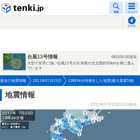
tenki.jp
検索
メニュー
現在地
台風13号情報
08日05:00現在
大型で非常に強い台風13号が久米島の北北西約50kmを南に進ん
でいます
過去の地震情報
2011年07月23日
13時34分頃発生した地震(最大震度5強)
地震情報
2011年07月23日13:43発表