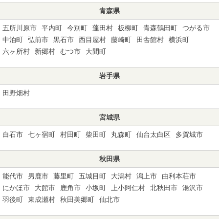
青森県
五所川原市
平内町
今別町
蓬田村
板柳町
青森鶴田町
つがる市
中泊町
弘前市
黒石市
西目屋村
藤崎町
田舎館村
横浜町
六ヶ所村
新郷村
むつ市
大間町
岩手県
田野畑村
宮城県
白石市
七ヶ宿町
村田町
柴田町
丸森町
仙台太白区
多賀城市
秋田県
能代市
男鹿市
藤里町
五城目町
大潟村
潟上市
由利本荘市
にかほ市
大館市
鹿角市
小坂町
上小阿仁村
北秋田市
湯沢市
羽後町
東成瀬村
秋田美郷町
仙北市