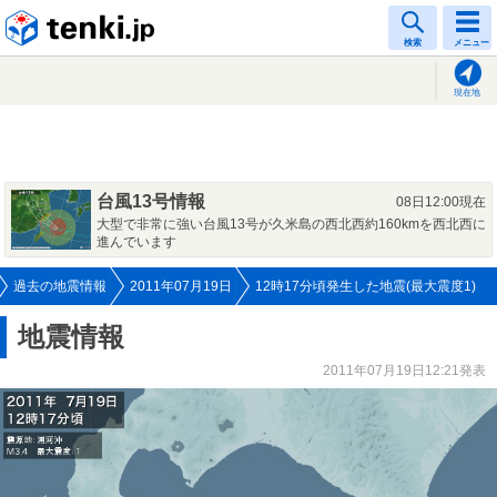
tenki.jp
検索
メニュー
現在地
台風13号情報
08日12:00現在
大型で非常に強い台風13号が久米島の西北西約160kmを西北西に
進んでいます
過去の地震情報
2011年07月19日
12時17分頃発生した地震(最大震度1)
地震情報
2011年07月19日12:21発表