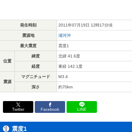
発生時刻
2011年07月19日 12時17分頃
震源地
浦河沖
最大震度
震度1
緯度
北緯 41.6度
位置
経度
東経 142.1度
マグニチュード
M3.4
震源
深さ
約70km
Twitter
Facebook
LINE
震度1