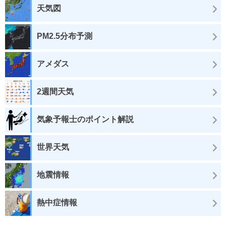
天気図
PM2.5分布予測
アメダス
2週間天気
気象予報士のポイント解説
世界天気
地震情報
熱中症情報