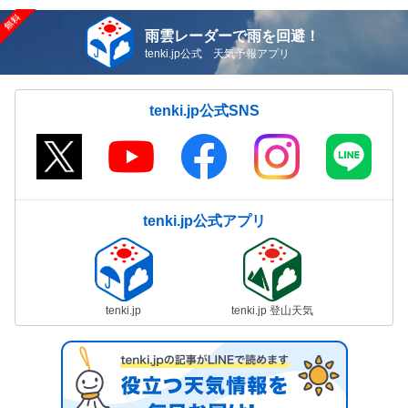
雨雲レーダーで雨を回避！
tenki.jp公式 天気予報アプリ
tenki.jp公式SNS
tenki.jp公式アプリ
tenki.jp
tenki.jp 登山天気