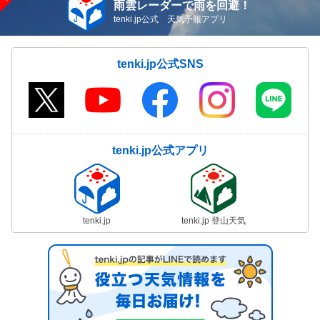
雨雲レーダーで雨を回避！
tenki.jp公式 天気予報アプリ
tenki.jp公式SNS
tenki.jp公式アプリ
tenki.jp
tenki.jp 登山天気