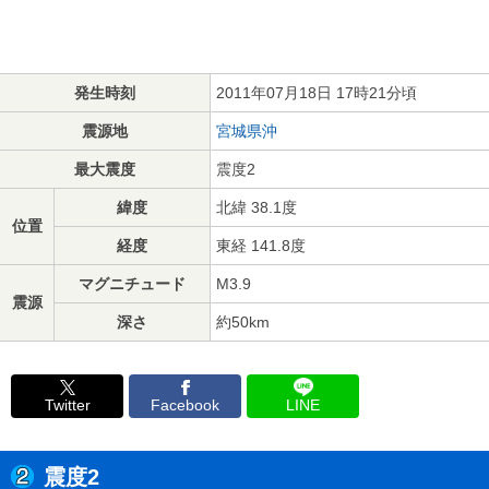
発生時刻
2011年07月18日 17時21分頃
震源地
宮城県沖
最大震度
震度2
緯度
北緯 38.1度
位置
経度
東経 141.8度
マグニチュード
M3.9
震源
深さ
約50km
Twitter
Facebook
LINE
震度2