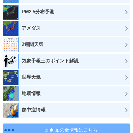
PM2.5分布予測
アメダス
2週間天気
気象予報士のポイント解説
世界天気
地震情報
熱中症情報
tenki.jpの全情報はこちら