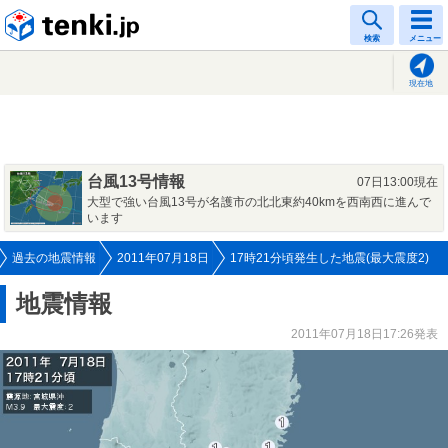
tenki.jp
検索
メニュー
現在地
台風13号情報
07日13:00現在
大型で強い台風13号が名護市の北北東約40kmを西南西に進んで
います
過去の地震情報
2011年07月18日
17時21分頃発生した地震(最大震度2)
地震情報
2011年07月18日17:26発表