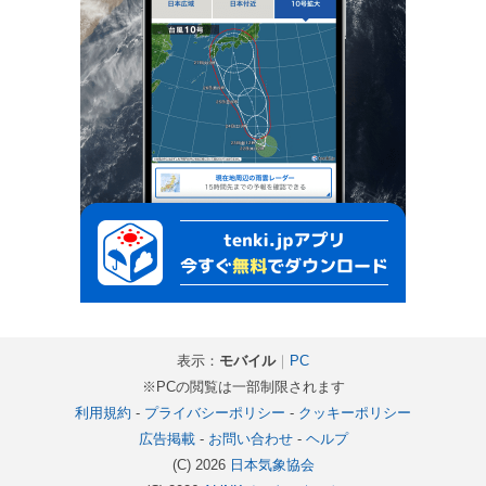
表示：
モバイル
｜
PC
※PCの閲覧は一部制限されます
利用規約
-
プライバシーポリシー
-
クッキーポリシー
広告掲載
-
お問い合わせ
-
ヘルプ
(C) 2026
日本気象協会