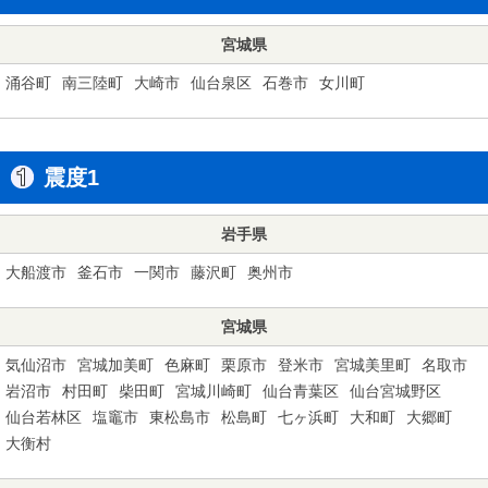
宮城県
涌谷町
南三陸町
大崎市
仙台泉区
石巻市
女川町
震度1
岩手県
大船渡市
釜石市
一関市
藤沢町
奥州市
宮城県
気仙沼市
宮城加美町
色麻町
栗原市
登米市
宮城美里町
名取市
岩沼市
村田町
柴田町
宮城川崎町
仙台青葉区
仙台宮城野区
仙台若林区
塩竈市
東松島市
松島町
七ヶ浜町
大和町
大郷町
大衡村