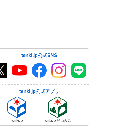
tenki.jp公式SNS
tenki.jp公式アプリ
tenki.jp
tenki.jp 登山天気