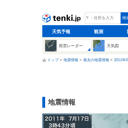
tenki.jp
検
天気予報
観測
雨雲レーダー
天気図
トップ
地震情報
過去の地震情報
2011年
地震情報