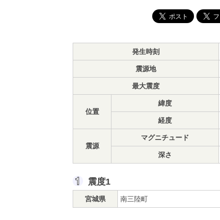
発生時刻
震源地
最大震度
緯度
位置
経度
マグニチュード
震源
深さ
震度1
宮城県
南三陸町