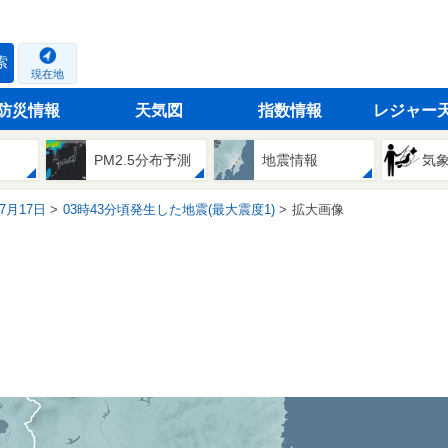
索
現在地
防災情報
天気図
指数情報
レジャー
PM2.5分布予測
地震情報
気
07月17日
03時43分頃発生した地震(最大震度1)
拡大画像