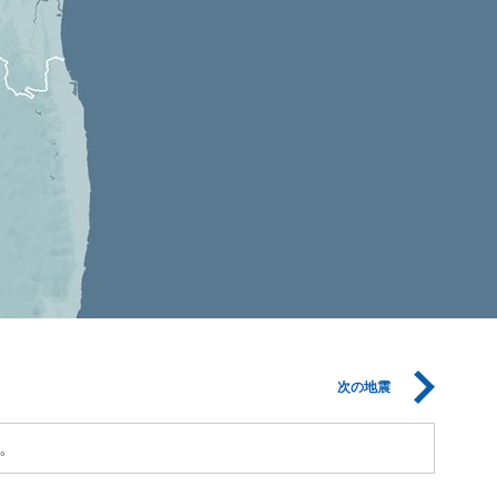
次の地震
。