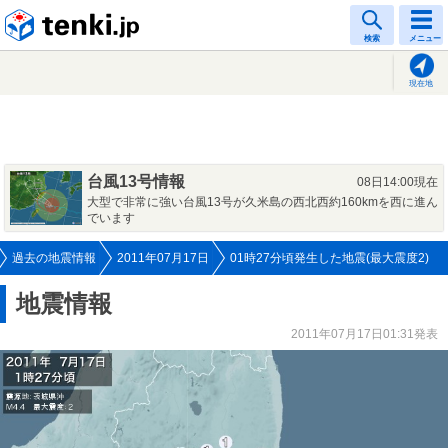
tenki.jp
検索
メニュー
現在地
台風13号情報
08日14:00現在
大型で非常に強い台風13号が久米島の西北西約160kmを西に進ん
でいます
過去の地震情報
2011年07月17日
01時27分頃発生した地震(最大震度2)
地震情報
2011年07月17日01:31発表