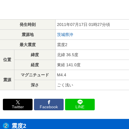
発生時刻
2011年07月17日 01時27分頃
震源地
茨城県沖
最大震度
震度2
緯度
北緯 36.5度
位置
経度
東経 141.0度
マグニチュード
M4.4
震源
深さ
ごく浅い
Twitter
Facebook
LINE
震度2