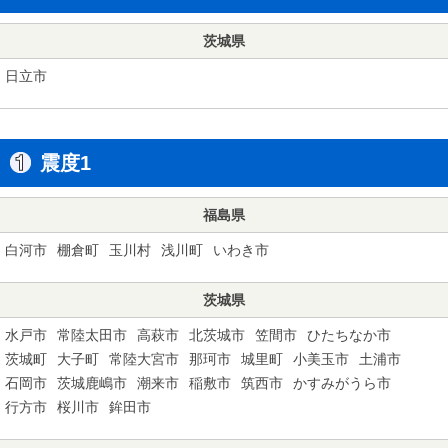
茨城県
日立市
震度1
福島県
白河市
棚倉町
玉川村
浅川町
いわき市
茨城県
水戸市
常陸太田市
高萩市
北茨城市
笠間市
ひたちなか市
茨城町
大子町
常陸大宮市
那珂市
城里町
小美玉市
土浦市
石岡市
茨城鹿嶋市
潮来市
稲敷市
筑西市
かすみがうら市
行方市
桜川市
鉾田市