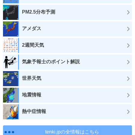
PM2.5分布予測
アメダス
2週間天気
気象予報士のポイント解説
世界天気
地震情報
熱中症情報
tenki.jpの全情報はこちら