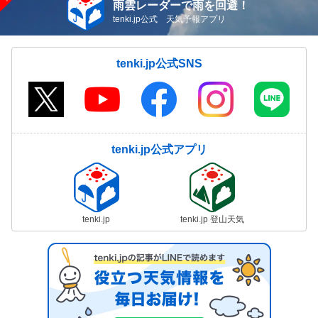
雨雲レーダーで雨を回避！
tenki.jp公式 天気予報アプリ
tenki.jp公式SNS
tenki.jp公式アプリ
tenki.jp
tenki.jp 登山天気