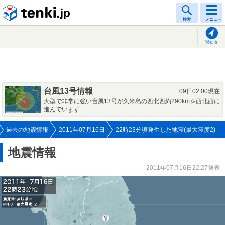
tenki.jp
検索
メニュー
現在地
台風13号情報
09日02:00現在
大型で非常に強い台風13号が久米島の西北西約290kmを西北西に
進んでいます
過去の地震情報
2011年07月16日
22時23分頃発生した地震(最大震度2)
地震情報
2011年07月16日22:27発表