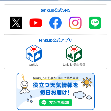
tenki.jp公式SNS
tenki.jp公式アプリ
tenki.jp
tenki.jp 登山天気