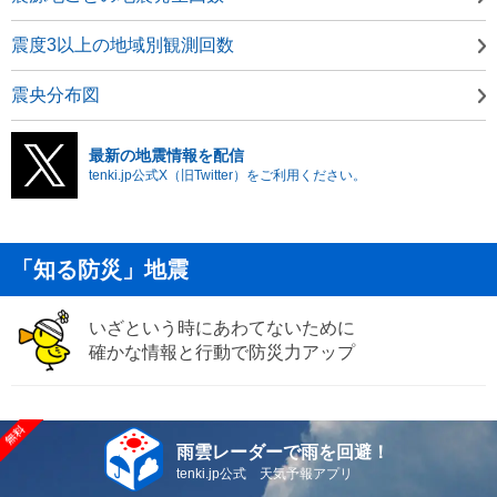
震度3以上の地域別観測回数
震央分布図
最新の地震情報を配信
tenki.jp公式X（旧Twitter）をご利用ください。
「知る防災」地震
いざという時にあわてないために
確かな情報と行動で防災力アップ
雨雲レーダーで雨を回避！
tenki.jp公式 天気予報アプリ