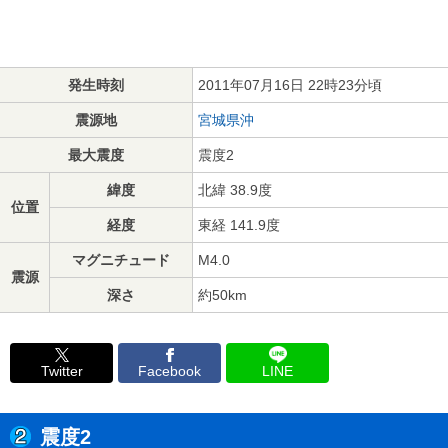
発生時刻
2011年07月16日 22時23分頃
震源地
宮城県沖
最大震度
震度2
緯度
北緯 38.9度
位置
経度
東経 141.9度
マグニチュード
M4.0
震源
深さ
約50km
Twitter
Facebook
LINE
震度2