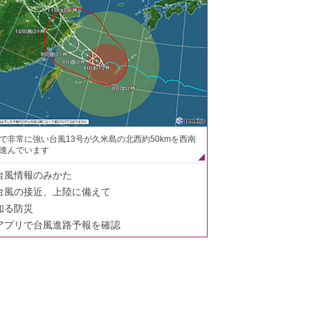
で非常に強い台風13号が久米島の北西約50kmを西南
進んでいます
台風情報のみかた
台風の接近、上陸に備えて
知る防災
アプリで台風進路予報を確認