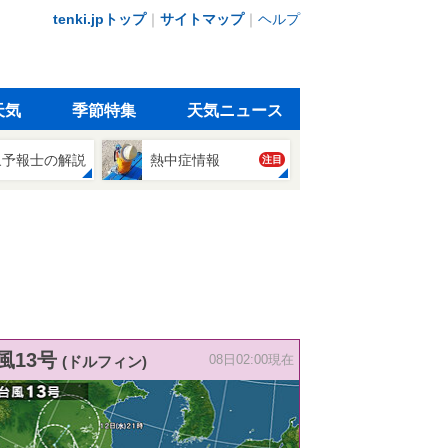
tenki.jpトップ
｜
サイトマップ
｜
ヘルプ
天気
季節特集
天気ニュース
象予報士の解説
熱中症情報
注目
風13号
(ドルフィン)
08日02:00現在