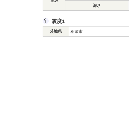
震源
深さ
震度1
茨城県
稲敷市