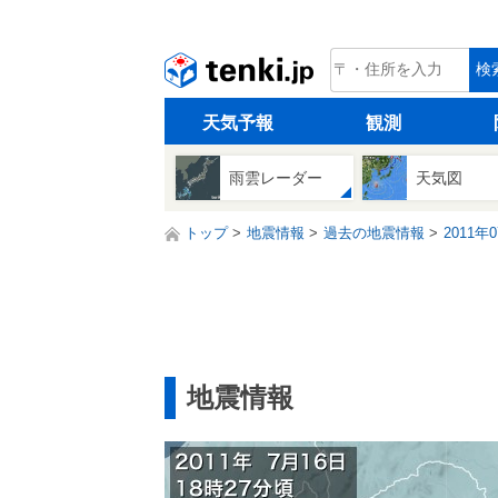
tenki.jp
検
天気予報
観測
雨雲レーダー
天気図
トップ
地震情報
過去の地震情報
2011年
地震情報