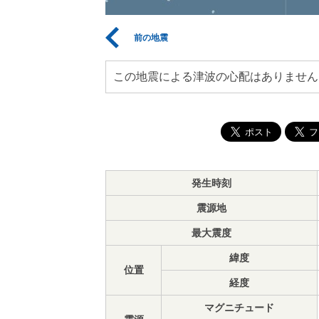
前の地震
この地震による津波の心配はありません
発生時刻
震源地
最大震度
緯度
位置
経度
マグニチュード