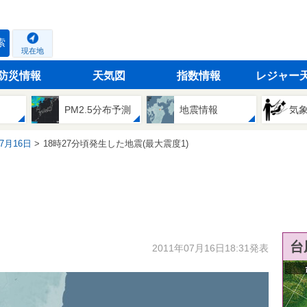
索
現在地
防災情報
天気図
指数情報
レジャー
PM2.5分布予測
地震情報
気
07月16日
18時27分頃発生した地震(最大震度1)
台
2011年07月16日18:31発表