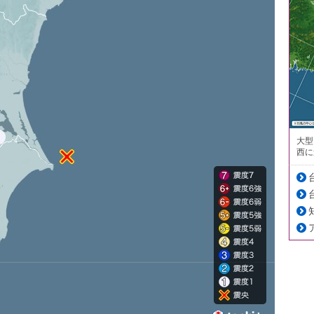
大型
西に