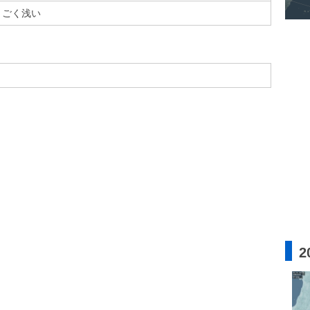
ごく浅い
2