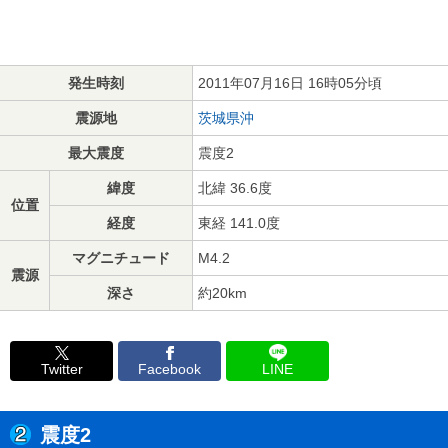
発生時刻
2011年07月16日 16時05分頃
震源地
茨城県沖
最大震度
震度2
緯度
北緯 36.6度
位置
経度
東経 141.0度
マグニチュード
M4.2
震源
深さ
約20km
Twitter
Facebook
LINE
震度2