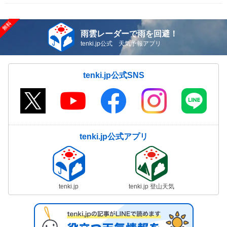
雨雲レーダーで雨を回避！
tenki.jp公式 天気予報アプリ
tenki.jp公式SNS
tenki.jp公式アプリ
tenki.jp
tenki.jp 登山天気