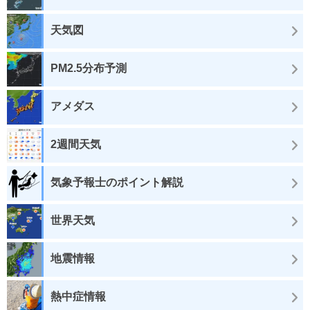
天気図
PM2.5分布予測
アメダス
2週間天気
気象予報士のポイント解説
世界天気
地震情報
熱中症情報