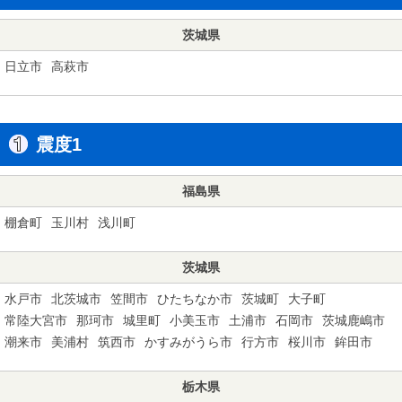
茨城県
日立市
高萩市
震度1
福島県
棚倉町
玉川村
浅川町
茨城県
水戸市
北茨城市
笠間市
ひたちなか市
茨城町
大子町
常陸大宮市
那珂市
城里町
小美玉市
土浦市
石岡市
茨城鹿嶋市
潮来市
美浦村
筑西市
かすみがうら市
行方市
桜川市
鉾田市
栃木県