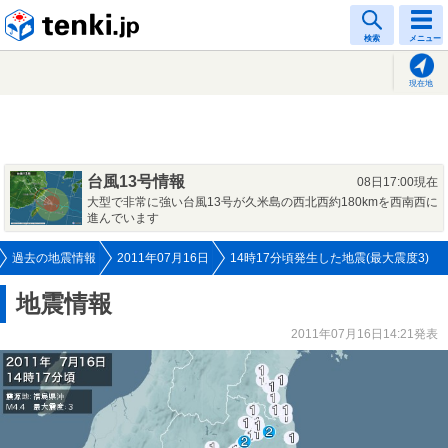
tenki.jp
検索
メニュー
現在地
台風13号情報
08日17:00現在
大型で非常に強い台風13号が久米島の西北西約180kmを西南西に
進んでいます
過去の地震情報
2011年07月16日
14時17分頃発生した地震(最大震度3)
地震情報
2011年07月16日14:21発表