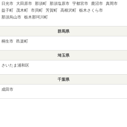
日光市
大田原市
那須町
那須塩原市
宇都宮市
鹿沼市
真岡市
益子町
茂木町
市貝町
芳賀町
高根沢町
栃木さくら市
那須烏山市
栃木那珂川町
群馬県
桐生市
邑楽町
埼玉県
さいたま浦和区
千葉県
成田市