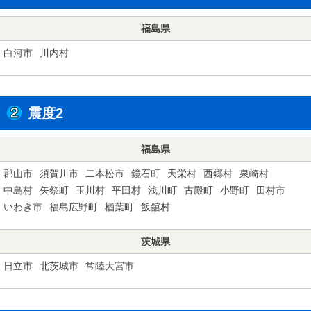
福島県
白河市
川内村
震度2
福島県
郡山市
須賀川市
二本松市
鏡石町
天栄村
西郷村
泉崎村
中島村
矢祭町
玉川村
平田村
浅川町
古殿町
小野町
田村市
いわき市
福島広野町
楢葉町
飯舘村
茨城県
日立市
北茨城市
常陸大宮市