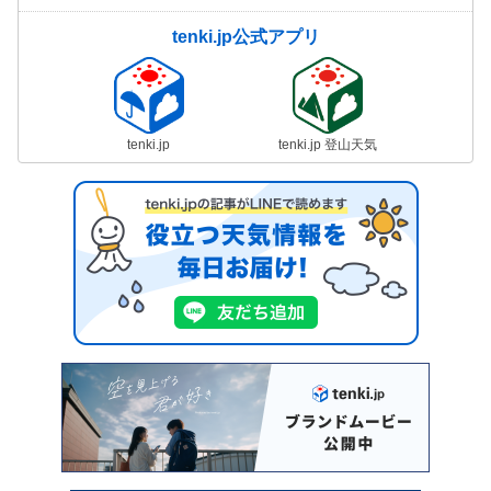
tenki.jp公式アプリ
tenki.jp
tenki.jp 登山天気