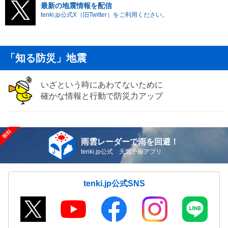
最新の地震情報を配信
tenki.jp公式X（旧Twitter）をご利用ください。
「知る防災」地震
いざという時にあわてないために
確かな情報と行動で防災力アップ
雨雲レーダーで雨を回避！
tenki.jp公式 天気予報アプリ
tenki.jp公式SNS