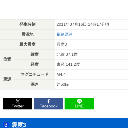
発生時刻
2011年07月16日 14時17分頃
震源地
福島県沖
最大震度
震度3
緯度
北緯 37.1度
位置
経度
東経 141.2度
マグニチュード
M4.4
震源
深さ
約50km
Twitter
Facebook
LINE
震度3