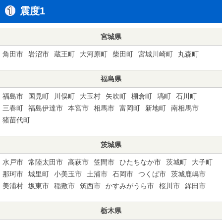
震度1
宮城県
角田市
岩沼市
蔵王町
大河原町
柴田町
宮城川崎町
丸森町
福島県
福島市
国見町
川俣町
大玉村
矢吹町
棚倉町
塙町
石川町
三春町
福島伊達市
本宮市
相馬市
富岡町
新地町
南相馬市
猪苗代町
茨城県
水戸市
常陸太田市
高萩市
笠間市
ひたちなか市
茨城町
大子町
那珂市
城里町
小美玉市
土浦市
石岡市
つくば市
茨城鹿嶋市
美浦村
坂東市
稲敷市
筑西市
かすみがうら市
桜川市
鉾田市
栃木県