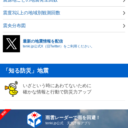
震度3以上の地域別観測回数
震央分布図
最新の地震情報を配信
tenki.jp公式X（旧Twitter）をご利用ください。
「知る防災」地震
いざという時にあわてないために
確かな情報と行動で防災力アップ
雨雲レーダーで雨を回避！
tenki.jp公式 天気予報アプリ