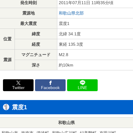
発生時刻
2011年07月11日 11時35分頃
震源地
和歌山県北部
最大震度
震度1
緯度
北緯 34.1度
位置
経度
東経 135.3度
マグニチュード
M2.8
震源
深さ
約10km
Twitter
Facebook
LINE
震度1
和歌山県
和歌山市
海南市
湯浅町
和歌山広川町
紀美野町
有田川町