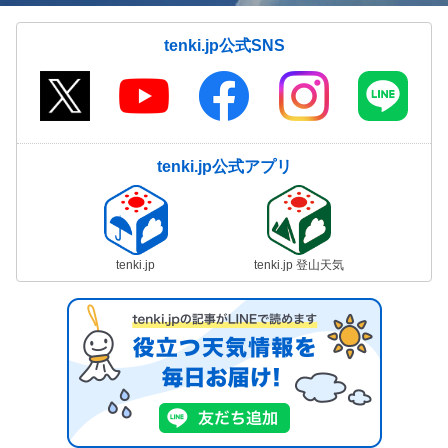
tenki.jp公式SNS
tenki.jp公式アプリ
tenki.jp
tenki.jp 登山天気