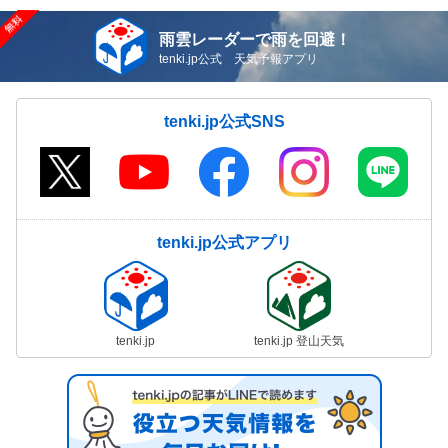
雨雲レーダーで雨を回避！
tenki.jp公式 天気予報アプリ
tenki.jp公式SNS
tenki.jp公式アプリ
tenki.jp
tenki.jp 登山天気