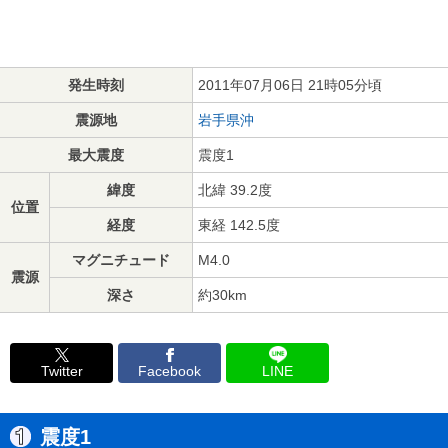
発生時刻
2011年07月06日 21時05分頃
震源地
岩手県沖
最大震度
震度1
緯度
北緯 39.2度
位置
経度
東経 142.5度
マグニチュード
M4.0
震源
深さ
約30km
Twitter
Facebook
LINE
震度1