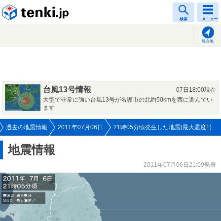
tenki.jp
検索
メニュー
現在地
台風13号情報
07日18:00現在
大型で非常に強い台風13号が名護市の北約50kmを西に進んでい
ます
過去の地震情報
2011年07月06日
21時05分頃発生した地震(最大震度1)
地震情報
2011年07月06日21:09発表