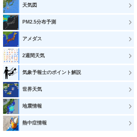
天気図
PM2.5分布予測
アメダス
2週間天気
気象予報士のポイント解説
世界天気
地震情報
熱中症情報