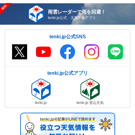
雨雲レーダーで雨を回避！
tenki.jp公式 天気予報アプリ
tenki.jp公式SNS
tenki.jp公式アプリ
tenki.jp
tenki.jp 登山天気