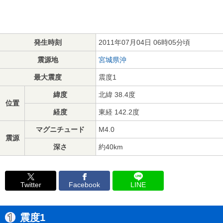
発生時刻
2011年07月04日 06時05分頃
震源地
宮城県沖
最大震度
震度1
緯度
北緯 38.4度
位置
経度
東経 142.2度
マグニチュード
M4.0
震源
深さ
約40km
Twitter
Facebook
LINE
震度1