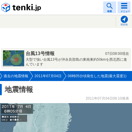
tenki.jp
検索
メニュー
現在地
台風13号情報
07日08:00現在
大型で強い台風13号が沖永良部島の東南東約50kmを西北西に進
んでいます
過去の地震情報
2011年07月04日
06時05分頃発生した地震(最大震度1)
地震情報
2011年07月04日06:10発表