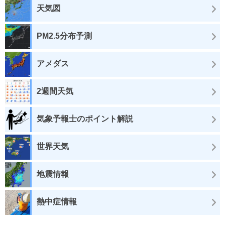
天気図
PM2.5分布予測
アメダス
2週間天気
気象予報士のポイント解説
世界天気
地震情報
熱中症情報