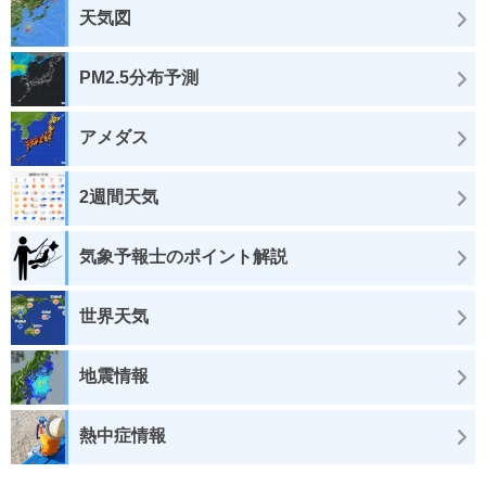
天気図
PM2.5分布予測
アメダス
2週間天気
気象予報士のポイント解説
世界天気
地震情報
熱中症情報