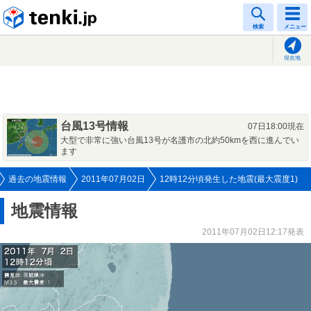
tenki.jp
検索
メニュー
現在地
台風13号情報
07日18:00現在
大型で非常に強い台風13号が名護市の北約50kmを西に進んでい
ます
過去の地震情報
2011年07月02日
12時12分頃発生した地震(最大震度1)
地震情報
2011年07月02日12:17発表