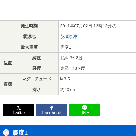
発生時刻
2011年07月02日 12時12分頃
震源地
茨城県沖
最大震度
震度1
緯度
北緯 36.2度
位置
経度
東経 140.9度
マグニチュード
M3.5
震源
深さ
約40km
Twitter
Facebook
LINE
震度1