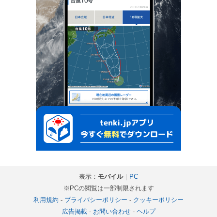
表示：
モバイル
｜
PC
※PCの閲覧は一部制限されます
利用規約
-
プライバシーポリシー
-
クッキーポリシー
広告掲載
-
お問い合わせ
-
ヘルプ