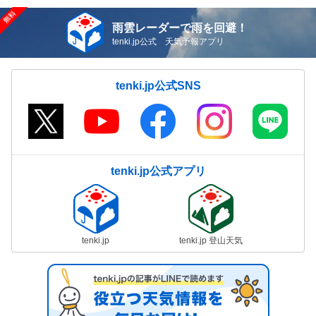
雨雲レーダーで雨を回避！
tenki.jp公式 天気予報アプリ
tenki.jp公式SNS
tenki.jp公式アプリ
tenki.jp
tenki.jp 登山天気