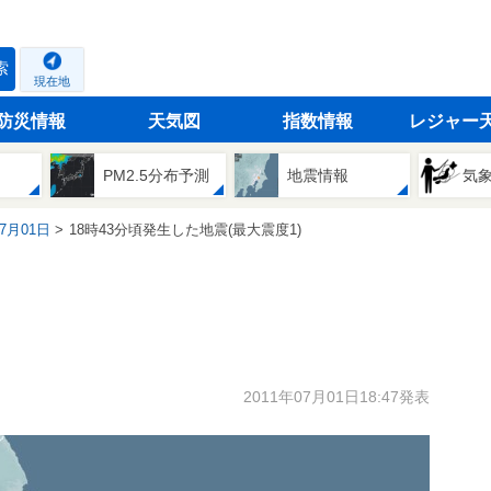
索
現在地
防災情報
天気図
指数情報
レジャー
PM2.5分布予測
地震情報
気
07月01日
18時43分頃発生した地震(最大震度1)
2011年07月01日18:47発表