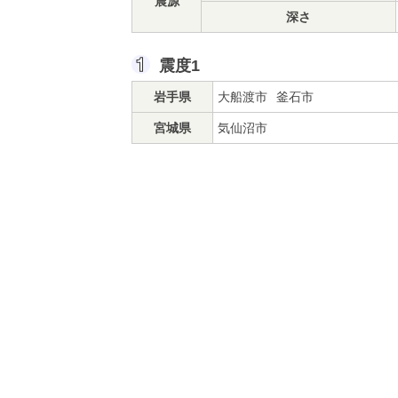
震源
深さ
震度1
岩手県
大船渡市
釜石市
宮城県
気仙沼市