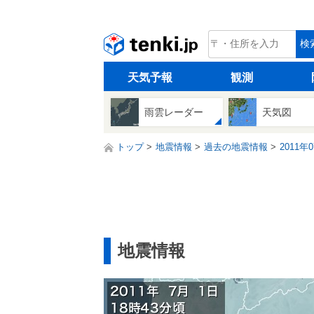
tenki.jp
検
天気予報
観測
雨雲レーダー
天気図
トップ
地震情報
過去の地震情報
2011年
地震情報