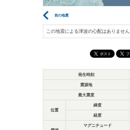
前の地震
この地震による津波の心配はありません
発生時刻
震源地
最大震度
緯度
位置
経度
マグニチュード