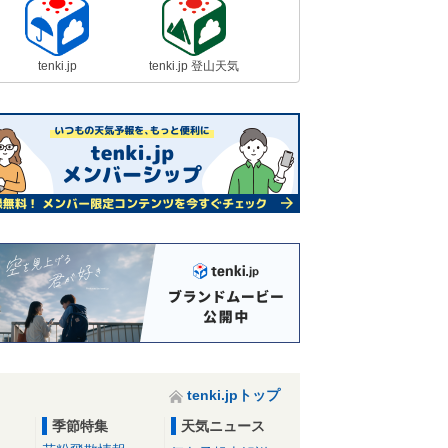
tenki.jp
tenki.jp 登山天気
tenki.jpトップ
季節特集
天気ニュース