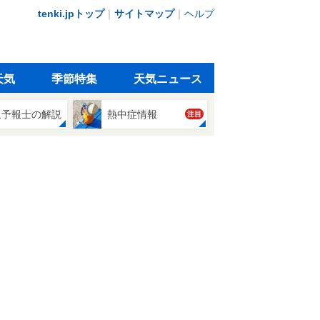
tenki.jpトップ
｜
サイトマップ
｜
ヘルプ
天気
季節特集
天気ニュース
象予報士の解説
熱中症情報
注目