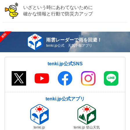
いざという時にあわてないために
確かな情報と行動で防災力アップ
雨雲レーダーで雨を回避！
tenki.jp公式 天気予報アプリ
tenki.jp公式SNS
tenki.jp公式アプリ
tenki.jp
tenki.jp 登山天気