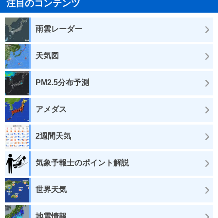
注目のコンテンツ
雨雲レーダー
天気図
PM2.5分布予測
アメダス
2週間天気
気象予報士のポイント解説
世界天気
地震情報