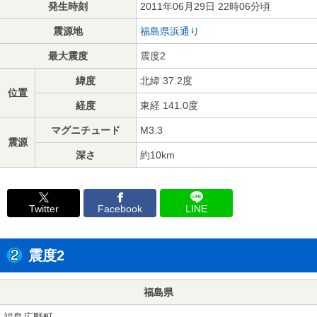
発生時刻
2011年06月29日 22時06分頃
震源地
福島県浜通り
最大震度
震度2
緯度
北緯 37.2度
位置
経度
東経 141.0度
マグニチュード
M3.3
震源
深さ
約10km
Twitter
Facebook
LINE
震度2
福島県
福島広野町