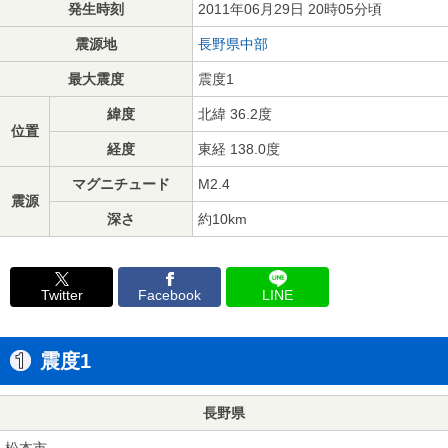
発生時刻
2011年06月29日 20時05分頃
震源地
長野県中部
最大震度
震度1
緯度
北緯 36.2度
位置
経度
東経 138.0度
マグニチュード
M2.4
震源
深さ
約10km
Twitter
Facebook
LINE
震度1
長野県
松本市