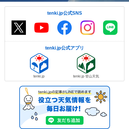
tenki.jp公式SNS
tenki.jp公式アプリ
tenki.jp
tenki.jp 登山天気