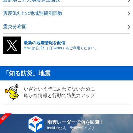
震度3以上の地域別観測回数
震央分布図
最新の地震情報を配信
tenki.jp公式X（旧Twitter）をご利用ください。
「知る防災」地震
いざという時にあわてないために
確かな情報と行動で防災力アップ
雨雲レーダーで雨を回避！
tenki.jp公式 天気予報アプリ