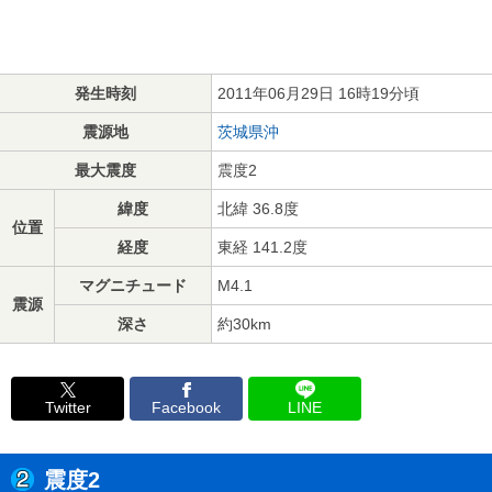
発生時刻
2011年06月29日 16時19分頃
震源地
茨城県沖
最大震度
震度2
緯度
北緯 36.8度
位置
経度
東経 141.2度
マグニチュード
M4.1
震源
深さ
約30km
Twitter
Facebook
LINE
震度2