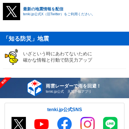
最新の地震情報を配信
tenki.jp公式X（旧Twitter）をご利用ください。
「知る防災」地震
いざという時にあわてないために
確かな情報と行動で防災力アップ
雨雲レーダーで雨を回避！
tenki.jp公式 天気予報アプリ
tenki.jp公式SNS