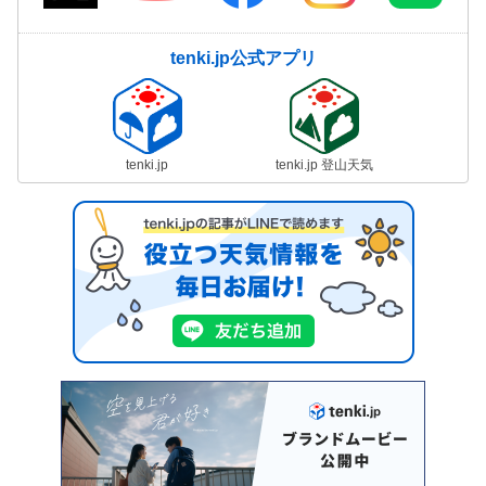
tenki.jp公式アプリ
tenki.jp
tenki.jp 登山天気