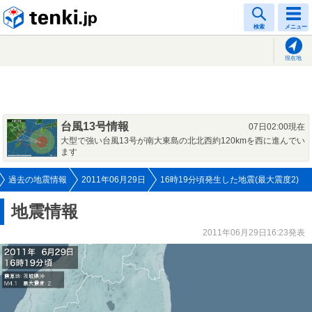
tenki.jp
検索
メニュー
現在地
台風13号情報
07日02:00現在
大型で強い台風13号が南大東島の北北西約120kmを西に進んでい
ます
過去の地震情報
2011年06月29日
16時19分頃発生した地震(最大震度2)
地震情報
2011年06月29日16:23発表