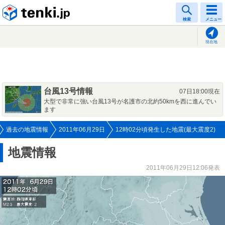
tenki.jp
検索
メニュー
現在地
台風13号情報
07日18:00現在
大型で非常に強い台風13号が名護市の北約50kmを西に進んでい
ます
過去の地震情報
2011年06月29日
12時02分頃発生した地震(最大震度2)
地震情報
2011年06月29日12:06発表