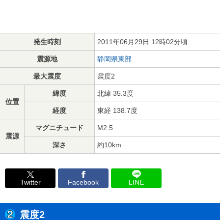
発生時刻
2011年06月29日 12時02分頃
震源地
静岡県東部
最大震度
震度2
緯度
北緯 35.3度
位置
経度
東経 138.7度
マグニチュード
M2.5
震源
深さ
約10km
Twitter
Facebook
LINE
震度2