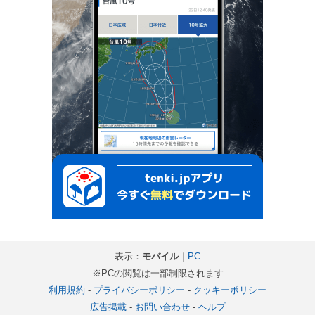
表示：
モバイル
｜
PC
※PCの閲覧は一部制限されます
利用規約
-
プライバシーポリシー
-
クッキーポリシー
広告掲載
-
お問い合わせ
-
ヘルプ