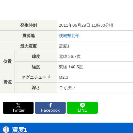
発生時刻
2011年06月29日 11時30分頃
震源地
茨城県北部
最大震度
震度1
緯度
北緯 36.7度
位置
経度
東経 140.5度
マグニチュード
M2.3
震源
深さ
ごく浅い
Twitter
Facebook
LINE
震度1