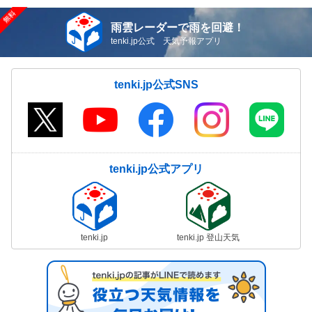
雨雲レーダーで雨を回避！
tenki.jp公式 天気予報アプリ
tenki.jp公式SNS
tenki.jp公式アプリ
tenki.jp
tenki.jp 登山天気