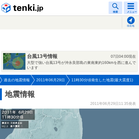
tenki.jp
検索
メニュー
現在地
台風13号情報
07日04:00現在
大型で強い台風13号が沖永良部島の東南東約160kmを西に進んで
います
過去の地震情報
2011年06月29日
11時30分頃発生した地震(最大震度1)
地震情報
2011年06月29日11:35発表