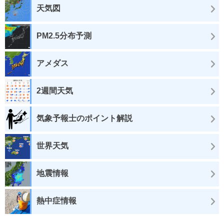
天気図
PM2.5分布予測
アメダス
2週間天気
気象予報士のポイント解説
世界天気
地震情報
熱中症情報