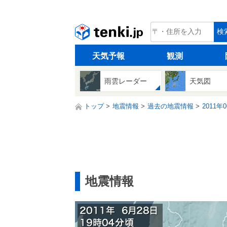
tenki.jp
検
天気予報
観測
雨雲レーダー
天気図
トップ
地震情報
過去の地震情報
2011年
地震情報