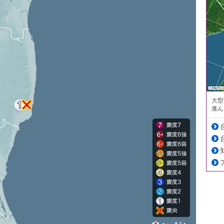
大型
進ん