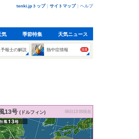
tenki.jpトップ
｜
サイトマップ
｜
ヘルプ
天気
季節特集
天気ニュース
象予報士の解説
熱中症情報
注目
風13号
(ドルフィン)
06日13:00現在