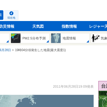
索
現在地
防災情報
天気図
指数情報
レジャー
PM2.5分布予測
地震情報
気
06月28日
19時04分頃発生した地震(最大震度1)
台
2011年06月28日19:09発表