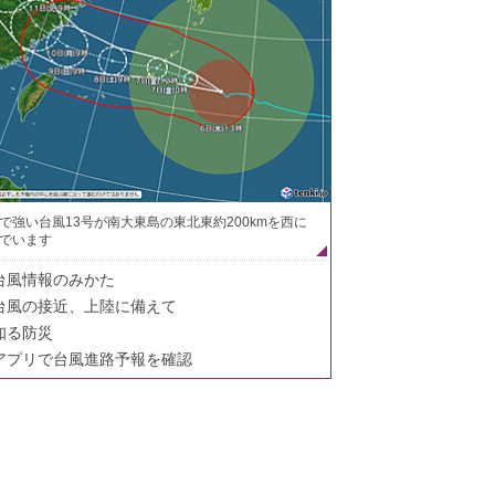
で強い台風13号が南大東島の東北東約200kmを西に
でいます
台風情報のみかた
台風の接近、上陸に備えて
知る防災
アプリで台風進路予報を確認