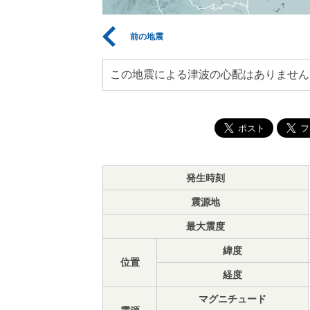
前の地震
この地震による津波の心配はありません
発生時刻
震源地
最大震度
緯度
位置
経度
マグニチュード