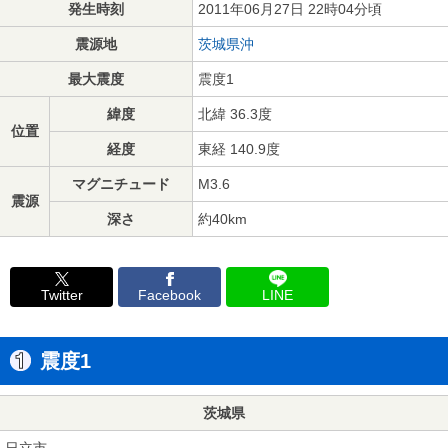
発生時刻
2011年06月27日 22時04分頃
震源地
茨城県沖
最大震度
震度1
緯度
北緯 36.3度
位置
経度
東経 140.9度
マグニチュード
M3.6
震源
深さ
約40km
Twitter
Facebook
LINE
震度1
茨城県
日立市