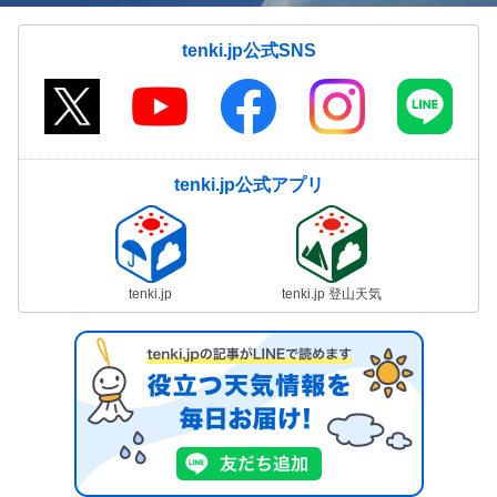
tenki.jp公式SNS
tenki.jp公式アプリ
tenki.jp
tenki.jp 登山天気