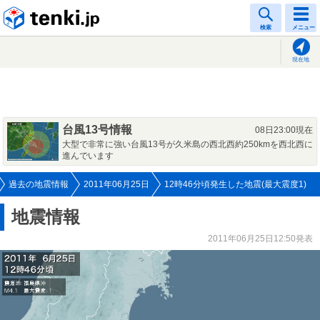
tenki.jp
検索
メニュー
現在地
台風13号情報
08日23:00現在
大型で非常に強い台風13号が久米島の西北西約250kmを西北西に
進んでいます
過去の地震情報
2011年06月25日
12時46分頃発生した地震(最大震度1)
地震情報
2011年06月25日12:50発表