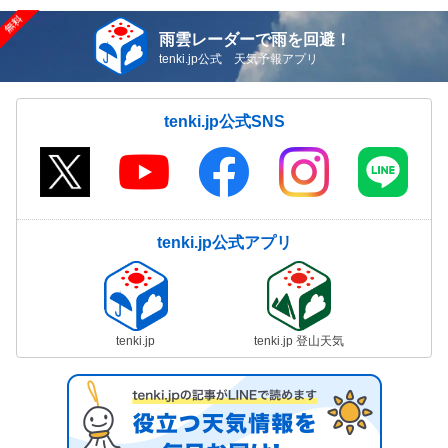
雨雲レーダーで雨を回避！
tenki.jp公式 天気予報アプリ
tenki.jp公式SNS
tenki.jp公式アプリ
tenki.jp
tenki.jp 登山天気