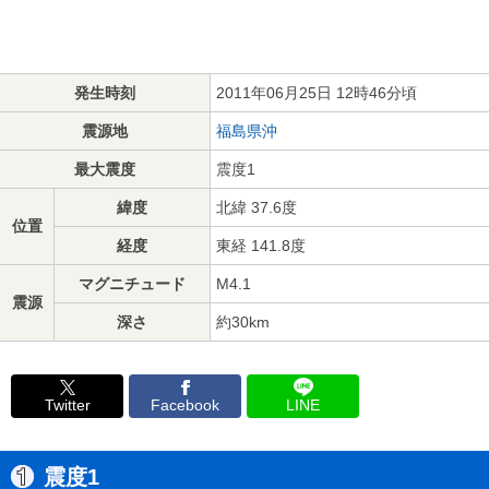
発生時刻
2011年06月25日 12時46分頃
震源地
福島県沖
最大震度
震度1
緯度
北緯 37.6度
位置
経度
東経 141.8度
マグニチュード
M4.1
震源
深さ
約30km
Twitter
Facebook
LINE
震度1