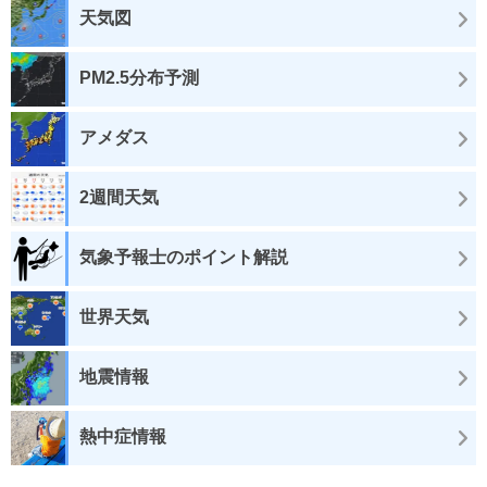
天気図
PM2.5分布予測
アメダス
2週間天気
気象予報士のポイント解説
世界天気
地震情報
熱中症情報