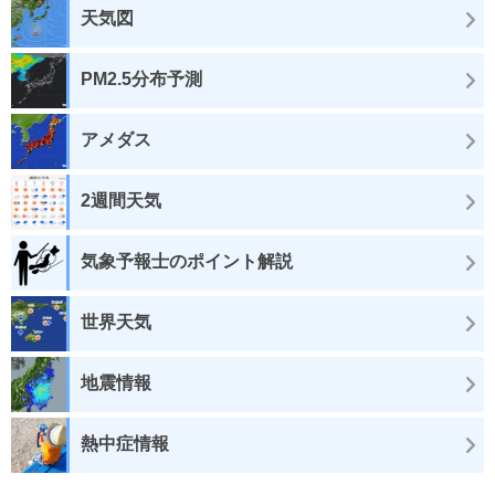
天気図
PM2.5分布予測
アメダス
2週間天気
気象予報士のポイント解説
世界天気
地震情報
熱中症情報