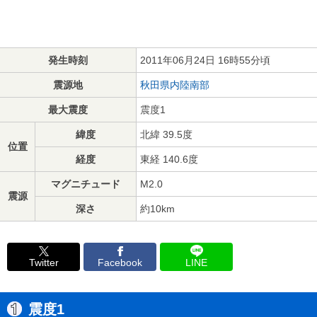
発生時刻
2011年06月24日 16時55分頃
震源地
秋田県内陸南部
最大震度
震度1
緯度
北緯 39.5度
位置
経度
東経 140.6度
マグニチュード
M2.0
震源
深さ
約10km
Twitter
Facebook
LINE
震度1