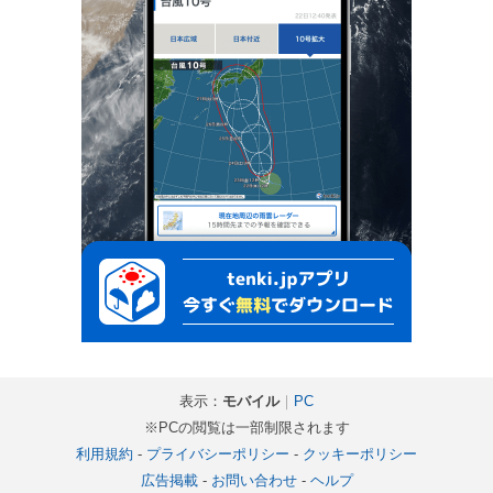
表示：
モバイル
｜
PC
※PCの閲覧は一部制限されます
利用規約
-
プライバシーポリシー
-
クッキーポリシー
広告掲載
-
お問い合わせ
-
ヘルプ