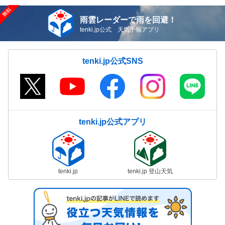
雨雲レーダーで雨を回避！
tenki.jp公式 天気予報アプリ
tenki.jp公式SNS
tenki.jp公式アプリ
tenki.jp
tenki.jp 登山天気