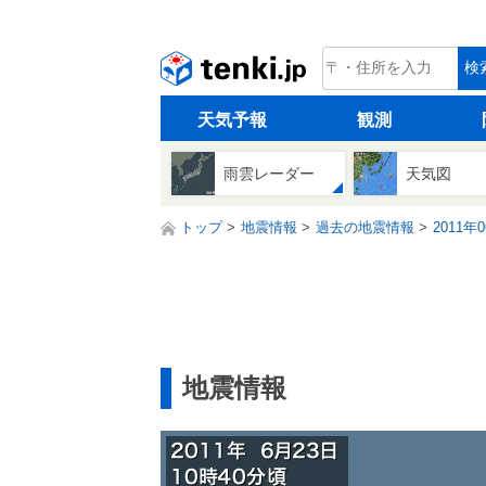
tenki.jp
検
天気予報
観測
雨雲レーダー
天気図
トップ
地震情報
過去の地震情報
2011年
地震情報