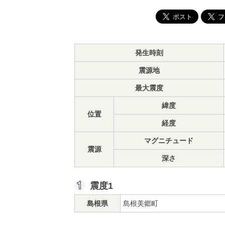
発生時刻
震源地
最大震度
緯度
位置
経度
マグニチュード
震源
深さ
震度1
島根県
島根美郷町