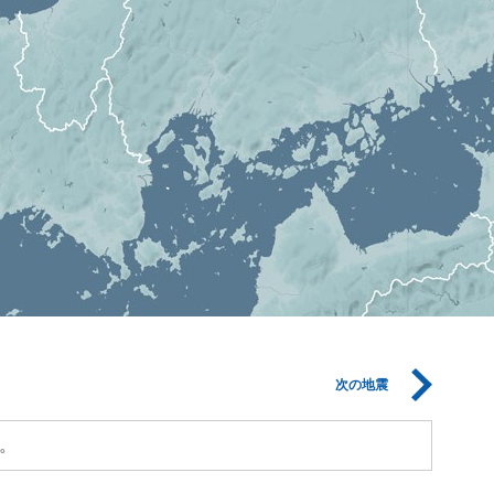
次の地震
。