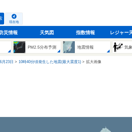
索
現在地
防災情報
天気図
指数情報
レジャー
PM2.5分布予測
地震情報
気
06月23日
10時40分頃発生した地震(最大震度1)
拡大画像