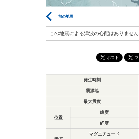
前の地震
この地震による津波の心配はありません
発生時刻
震源地
最大震度
緯度
位置
経度
マグニチュード