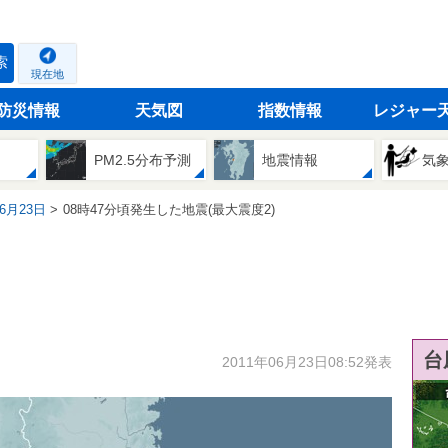
索
現在地
防災情報
天気図
指数情報
レジャー
PM2.5分布予測
地震情報
気
06月23日
08時47分頃発生した地震(最大震度2)
台
2011年06月23日08:52発表