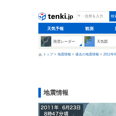
tenki.jp
検
天気予報
観測
雨雲レーダー
天気図
トップ
地震情報
過去の地震情報
2011年
地震情報