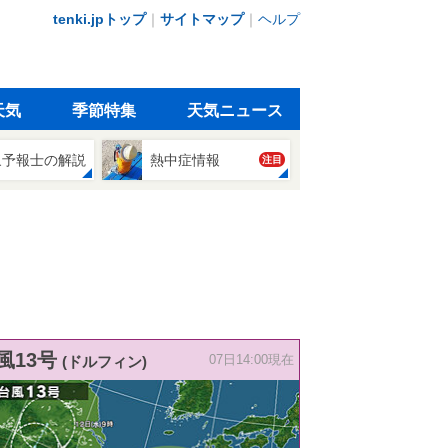
tenki.jpトップ
｜
サイトマップ
｜
ヘルプ
天気
季節特集
天気ニュース
象予報士の解説
熱中症情報
注目
風13号
(ドルフィン)
07日14:00現在