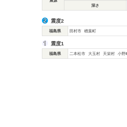
震源
深さ
震度2
福島県
田村市
楢葉町
震度1
福島県
二本松市
大玉村
天栄村
小野