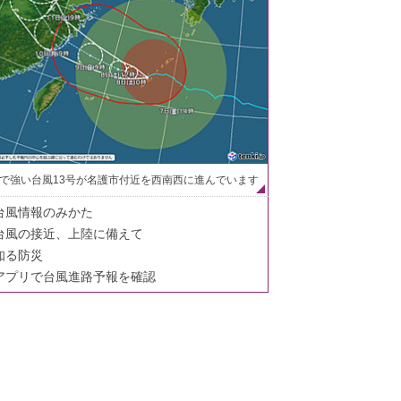
で強い台風13号が名護市付近を西南西に進んでいます
台風情報のみかた
台風の接近、上陸に備えて
知る防災
アプリで台風進路予報を確認