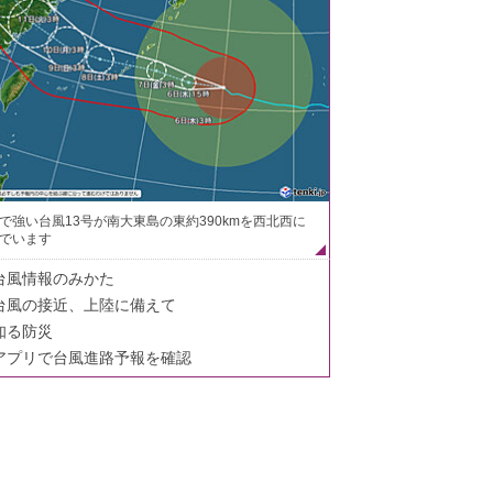
で強い台風13号が南大東島の東約390kmを西北西に
でいます
台風情報のみかた
台風の接近、上陸に備えて
知る防災
アプリで台風進路予報を確認