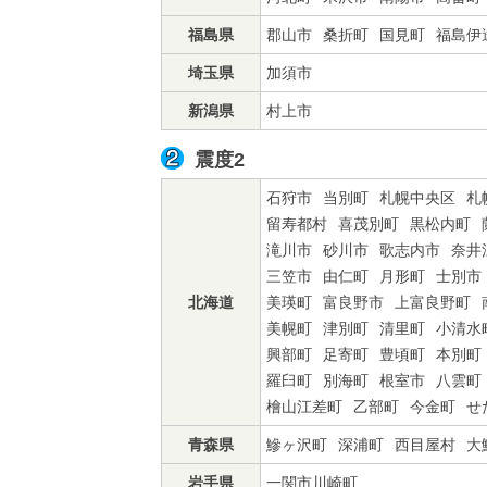
福島県
郡山市
桑折町
国見町
福島伊
埼玉県
加須市
新潟県
村上市
震度2
石狩市
当別町
札幌中央区
札
留寿都村
喜茂別町
黒松内町
滝川市
砂川市
歌志内市
奈井
三笠市
由仁町
月形町
士別市
北海道
美瑛町
富良野市
上富良野町
美幌町
津別町
清里町
小清水
興部町
足寄町
豊頃町
本別町
羅臼町
別海町
根室市
八雲町
檜山江差町
乙部町
今金町
せ
青森県
鰺ヶ沢町
深浦町
西目屋村
大
岩手県
一関市川崎町