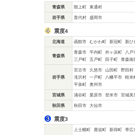
青森県
階上町
東通村
岩手県
普代村
盛岡市
震度4
北海道
函館市
むかわ町
新冠町
新ひ
青森市
平内町
外ヶ浜町
八戸
青森県
三戸町
五戸町
田子町
青森南
宮古市
久慈市
山田町
野田村
岩手県
滝沢村
一戸町
八幡平市
軽米
平泉町
奥州市
宮城県
涌谷町
栗原市
登米市
宮城美
秋田県
秋田市
大仙市
震度3
上士幌町
鹿追町
新得町
帯広