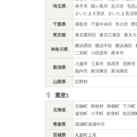
埼玉県
幸手市
鶴ヶ島市
吉川市
毛呂
さいたま大宮区
さいたま見沼
千葉県
香取市
千葉中央区
市川市
野
東京都
東京墨田区
東京江東区
東京大
横浜西区
横浜中区
横浜南区
神奈川県
二宮町
小田原市
厚木市
上越市
三条市
加茂市
見附市
新潟県
胎内市
新潟東区
新潟南区
山梨県
忍野村
震度1
京極町
島牧村
寿都町
下川町
北海道
遠別町
小平町
斜里町
佐呂間
青森県
深浦町深浦中沢
宮城県
丸森町上滝