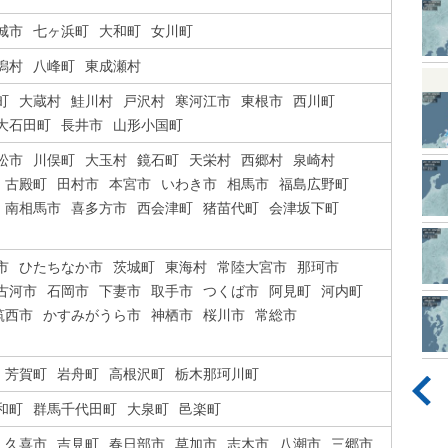
城市
七ヶ浜町
大和町
女川町
潟村
八峰町
東成瀬村
町
大蔵村
鮭川村
戸沢村
寒河江市
東根市
西川町
大石田町
長井市
山形小国町
松市
川俣町
大玉村
鏡石町
天栄村
西郷村
泉崎村
古殿町
田村市
本宮市
いわき市
相馬市
福島広野町
南相馬市
喜多方市
西会津町
猪苗代町
会津坂下町
市
ひたちなか市
茨城町
東海村
常陸大宮市
那珂市
古河市
石岡市
下妻市
取手市
つくば市
阿見町
河内町
筑西市
かすみがうら市
神栖市
桜川市
常総市
芳賀町
岩舟町
高根沢町
栃木那珂川町
和町
群馬千代田町
大泉町
邑楽町
久喜市
吉見町
春日部市
草加市
志木市
八潮市
三郷市