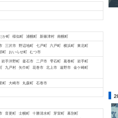
だか町
様似町
浦幌町
新篠津村
南幌町
市
三沢市
野辺地町
七戸町
六戸町
横浜町
東北町
部町
おいらせ町
むつ市
岩手洋野町
釜石市
二戸市
雫石町
葛巻町
岩手町
町
九戸村
矢巾町
花巻市
北上市
遠野市
金ケ崎町
里町
大崎市
丸森町
石巻市
2
市
音更町
士幌町
十勝清水町
芽室町
幕別町