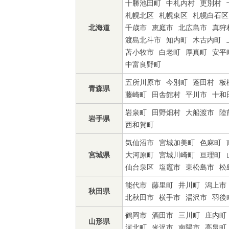
十勝池田町
中札内村
更別村
札幌北区
札幌東区
札幌白石区
北海道
千歳市
恵庭市
北広島市
真狩
渡島北斗市
知内町
木古内町
苫小牧市
白老町
厚真町
安平
中富良野町
五所川原市
今別町
蓬田村
板
青森県
藤崎町
田舎館村
平川市
十和
岩泉町
田野畑村
大船渡市
陸
岩手県
西和賀町
気仙沼市
宮城加美町
色麻町
宮城県
大河原町
宮城川崎町
亘理町
仙台泉区
塩竈市
東松島市
松
能代市
藤里町
井川町
潟上市
秋田県
北秋田市
横手市
湯沢市
羽後
鶴岡市
酒田市
三川町
庄内町
山形県
河北町
米沢市
南陽市
高畠町