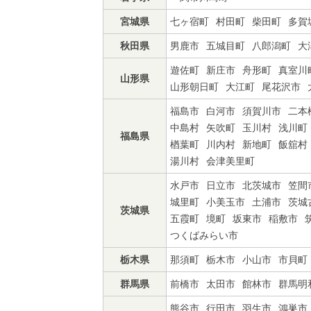
宮城県
七ヶ宿町
村田町
柴田町
多賀
秋田県
男鹿市
五城目町
八郎潟町
大
遊佐町
新庄市
舟形町
真室川
山形県
山形朝日町
大江町
尾花沢市
福島市
白河市
須賀川市
二本
中島村
矢吹町
玉川村
浅川町
福島県
楢葉町
川内村
新地町
飯舘村
湯川村
会津美里町
水戸市
日立市
北茨城市
笠間
城里町
小美玉市
土浦市
茨城
茨城県
五霞町
境町
坂東市
稲敷市
つくばみらい市
栃木県
那須町
栃木市
小山市
市貝町
群馬県
前橋市
太田市
館林市
群馬明
熊谷市
行田市
羽生市
鴻巣市