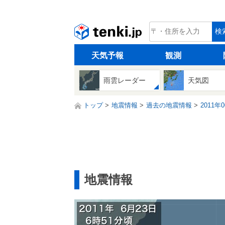
tenki.jp
検
天気予報
観測
雨雲レーダー
天気図
トップ
地震情報
過去の地震情報
2011年
地震情報