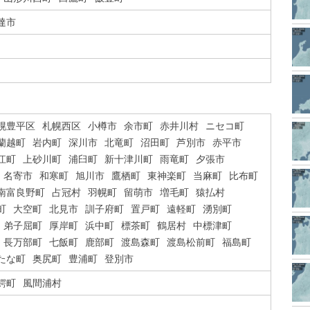
達市
幌豊平区
札幌西区
小樽市
余市町
赤井川村
ニセコ町
蘭越町
岩内町
深川市
北竜町
沼田町
芦別市
赤平市
江町
上砂川町
浦臼町
新十津川町
雨竜町
夕張市
名寄市
和寒町
旭川市
鷹栖町
東神楽町
当麻町
比布町
南富良野町
占冠村
羽幌町
留萌市
増毛町
猿払村
町
大空町
北見市
訓子府町
置戸町
遠軽町
湧別町
弟子屈町
厚岸町
浜中町
標茶町
鶴居村
中標津町
長万部町
七飯町
鹿部町
渡島森町
渡島松前町
福島町
たな町
奥尻町
豊浦町
登別市
鰐町
風間浦村