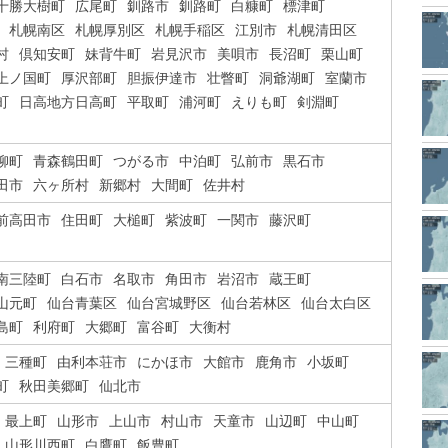
十勝大樹町
広尾町
釧路市
釧路町
白糠町
標津町
札幌南区
札幌厚別区
札幌手稲区
江別市
札幌清田区
村
倶知安町
妹背牛町
岩見沢市
美唄市
長沼町
栗山町
上ノ国町
厚沢部町
胆振伊達市
壮瞥町
洞爺湖町
室蘭市
町
日高地方日高町
平取町
浦河町
えりも町
剣淵町
柳町
青森鶴田町
つがる市
中泊町
弘前市
黒石市
田市
六ヶ所村
新郷村
大間町
佐井村
前高田市
住田町
大槌町
紫波町
一関市
藤沢町
南三陸町
白石市
名取市
角田市
岩沼市
蔵王町
山元町
仙台青葉区
仙台宮城野区
仙台若林区
仙台太白区
島町
利府町
大郷町
富谷町
大衡村
三種町
由利本荘市
にかほ市
大館市
鹿角市
小坂町
町
秋田美郷町
仙北市
最上町
山形市
上山市
村山市
天童市
山辺町
中山町
山形川西町
白鷹町
飯豊町