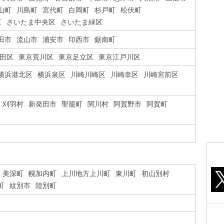
山町
川島町
宮代町
白岡町
杉戸町
松伏町
区
さいたま中央区
さいたま緑区
田市
流山市
浦安市
印西市
鋸南町
田区
東京荒川区
東京足立区
東京江戸川区
横浜港北区
横浜泉区
川崎川崎区
川崎幸区
川崎宮前区
刈羽村
新発田市
聖籠町
関川村
阿賀野市
阿賀町
美深町
幌加内町
上川地方上川町
東川町
初山別村
町
紋別市
陸別町