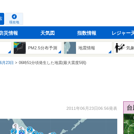
索
現在地
防災情報
天気図
指数情報
レジャー
PM2.5分布予測
地震情報
気
06月23日
06時51分頃発生した地震(最大震度5弱)
台
2011年06月23日06:56発表