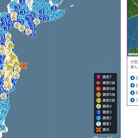
大型
進ん