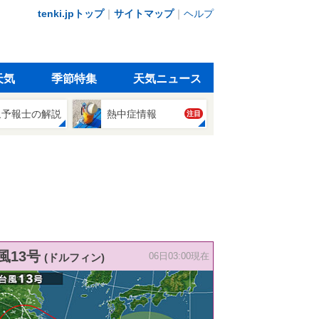
tenki.jpトップ
｜
サイトマップ
｜
ヘルプ
天気
季節特集
天気ニュース
象予報士の解説
熱中症情報
注目
風13号
(ドルフィン)
06日03:00現在