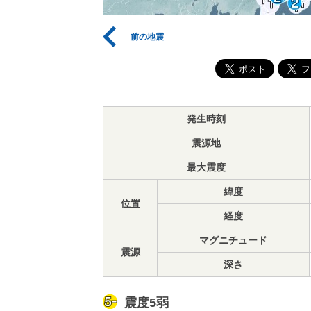
前の地震
発生時刻
震源地
最大震度
緯度
位置
経度
マグニチュード
震源
深さ
震度5弱