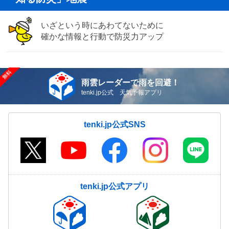
いざという時にあわてないために
確かな情報と行動で防災力アップ
雨雲レーダーで雨を回避！
tenki.jp公式 天気予報アプリ
tenki.jp公式SNS
tenki.jp公式アプリ