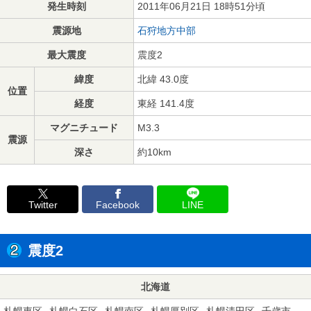
発生時刻
2011年06月21日 18時51分頃
震源地
石狩地方中部
最大震度
震度2
緯度
北緯 43.0度
位置
経度
東経 141.4度
マグニチュード
M3.3
震源
深さ
約10km
Twitter
Facebook
LINE
震度2
北海道
札幌東区
札幌白石区
札幌南区
札幌厚別区
札幌清田区
千歳市