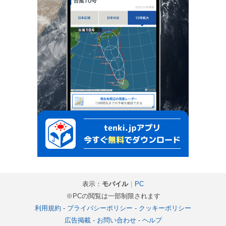
表示：
モバイル
｜
PC
※PCの閲覧は一部制限されます
利用規約
-
プライバシーポリシー
-
クッキーポリシー
広告掲載
-
お問い合わせ
-
ヘルプ