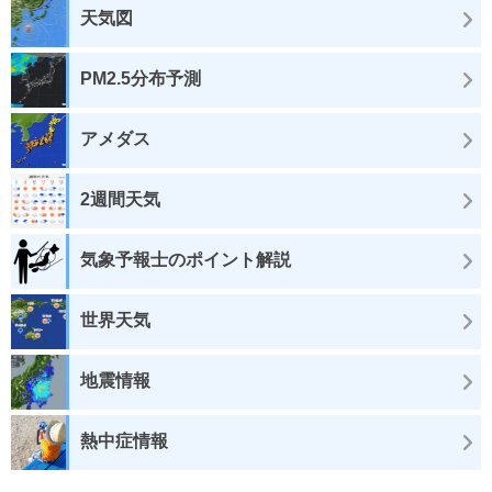
天気図
PM2.5分布予測
アメダス
2週間天気
気象予報士のポイント解説
世界天気
地震情報
熱中症情報