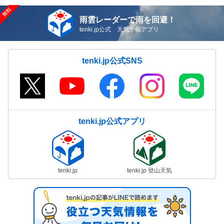
雨雲レーダーで雨を回避！
tenki.jp公式 天気予報アプリ
tenki.jp公式SNS
tenki.jp公式アプリ
tenki.jp
tenki.jp 登山天気