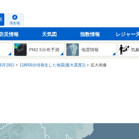
索
現在地
防災情報
天気図
指数情報
レジャー
PM2.5分布予測
地震情報
気
06月19日
11時56分頃発生した地震(最大震度1)
拡大画像