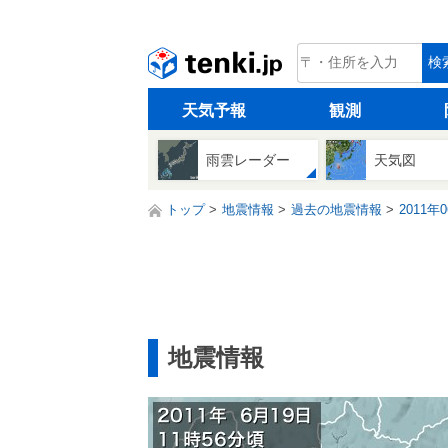
tenki.jp
検
天気予報
観測
雨雲レーダー
天気図
トップ
地震情報
過去の地震情報
2011年
地震情報