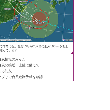
で非常に強い台風13号が久米島の北約100kmを西北
進んでいます
台風情報のみかた
台風の接近、上陸に備えて
知る防災
アプリで台風進路予報を確認