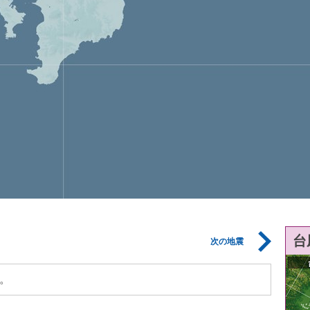
台
次の地震
。