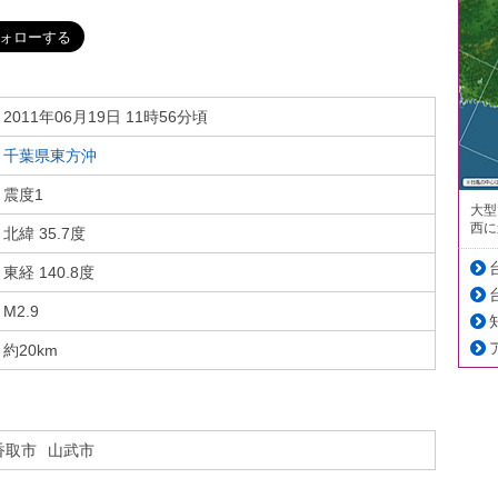
2011年06月19日 11時56分頃
千葉県東方沖
震度1
大型
西に
北緯 35.7度
東経 140.8度
M2.9
約20km
香取市
山武市