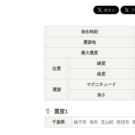
発生時刻
震源地
最大震度
緯度
位置
経度
マグニチュード
震源
深さ
震度1
千葉県
銚子市
旭市
芝山町
匝瑳市