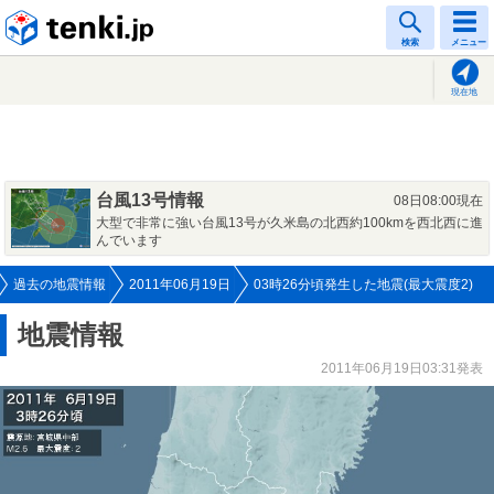
tenki.jp
検索
メニュー
現在地
台風13号情報
08日08:00現在
大型で非常に強い台風13号が久米島の北西約100kmを西北西に進
んでいます
過去の地震情報
2011年06月19日
03時26分頃発生した地震(最大震度2)
地震情報
2011年06月19日03:31発表