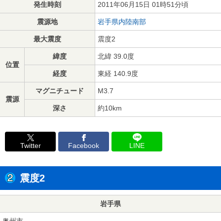
発生時刻
2011年06月15日 01時51分頃
震源地
岩手県内陸南部
最大震度
震度2
緯度
北緯 39.0度
位置
経度
東経 140.9度
マグニチュード
M3.7
震源
深さ
約10km
Twitter
Facebook
LINE
震度2
岩手県
奥州市