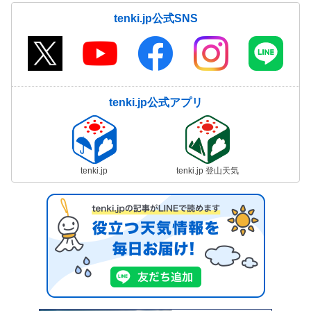
tenki.jp公式SNS
tenki.jp公式アプリ
tenki.jp
tenki.jp 登山天気