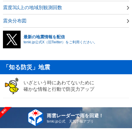
震度3以上の地域別観測回数
震央分布図
最新の地震情報を配信
tenki.jp公式X（旧Twitter）をご利用ください。
「知る防災」地震
いざという時にあわてないために
確かな情報と行動で防災力アップ
雨雲レーダーで雨を回避！
tenki.jp公式 天気予報アプリ