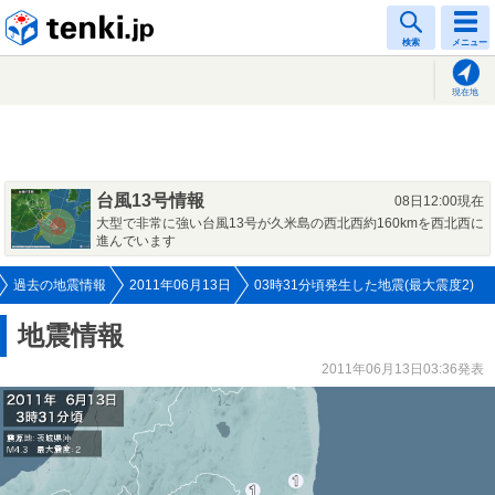
tenki.jp
検索
メニュー
現在地
台風13号情報
08日12:00現在
大型で非常に強い台風13号が久米島の西北西約160kmを西北西に
進んでいます
過去の地震情報
2011年06月13日
03時31分頃発生した地震(最大震度2)
地震情報
2011年06月13日03:36発表