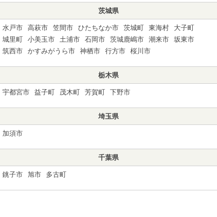
茨城県
水戸市
高萩市
笠間市
ひたちなか市
茨城町
東海村
大子町
城里町
小美玉市
土浦市
石岡市
茨城鹿嶋市
潮来市
坂東市
筑西市
かすみがうら市
神栖市
行方市
桜川市
栃木県
宇都宮市
益子町
茂木町
芳賀町
下野市
埼玉県
加須市
千葉県
銚子市
旭市
多古町