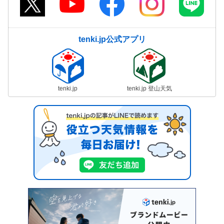
tenki.jp公式アプリ
tenki.jp
tenki.jp 登山天気