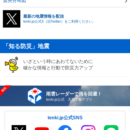
震央分布図
最新の地震情報を配信
tenki.jp公式X（旧Twitter）をご利用ください。
「知る防災」地震
いざという時にあわてないために
確かな情報と行動で防災力アップ
雨雲レーダーで雨を回避！
tenki.jp公式 天気予報アプリ
tenki.jp公式SNS