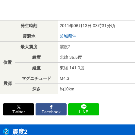
発生時刻
2011年06月13日 03時31分頃
震源地
茨城県沖
最大震度
震度2
緯度
北緯 36.5度
位置
経度
東経 141.0度
マグニチュード
M4.3
震源
深さ
約10km
Twitter
Facebook
LINE
震度2