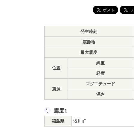
発生時刻
震源地
最大震度
緯度
位置
経度
マグニチュード
震源
深さ
震度1
福島県
浅川町