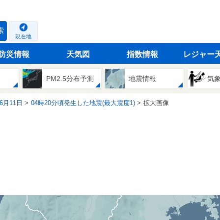
索
現在地
防災情報
天気図
指数情報
レジャー
PM2.5分布予測
地震情報
気
06月11日
04時20分頃発生した地震(最大震度1)
拡大画像