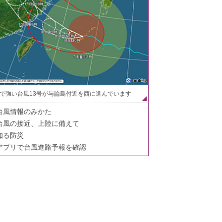
で強い台風13号が与論島付近を西に進んでいます
台風情報のみかた
台風の接近、上陸に備えて
知る防災
アプリで台風進路予報を確認