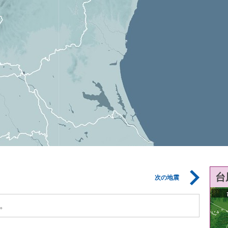
台
次の地震
。