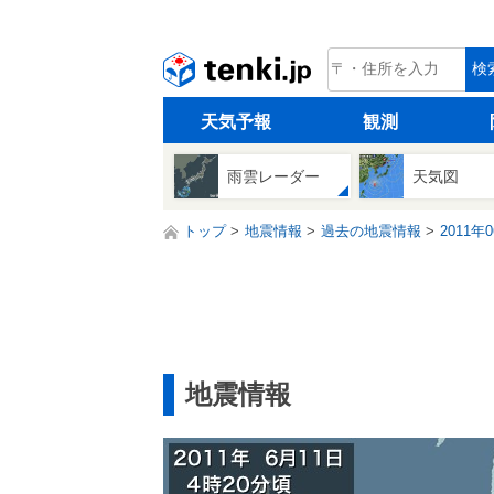
tenki.jp
検
天気予報
観測
雨雲レーダー
天気図
トップ
地震情報
過去の地震情報
2011年
地震情報