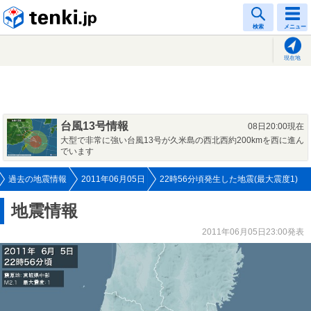
tenki.jp
検索
メニュー
現在地
台風13号情報
08日20:00現在
大型で非常に強い台風13号が久米島の西北西約200kmを西に進ん
でいます
過去の地震情報
2011年06月05日
22時56分頃発生した地震(最大震度1)
地震情報
2011年06月05日23:00発表