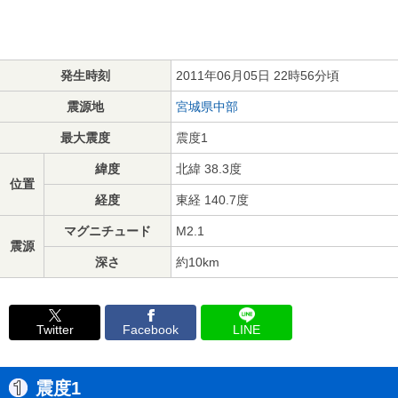
発生時刻
2011年06月05日 22時56分頃
震源地
宮城県中部
最大震度
震度1
緯度
北緯 38.3度
位置
経度
東経 140.7度
マグニチュード
M2.1
震源
深さ
約10km
Twitter
Facebook
LINE
震度1