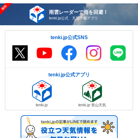
雨雲レーダーで雨を回避！
tenki.jp公式 天気予報アプリ
tenki.jp公式SNS
tenki.jp公式アプリ
tenki.jp
tenki.jp 登山天気