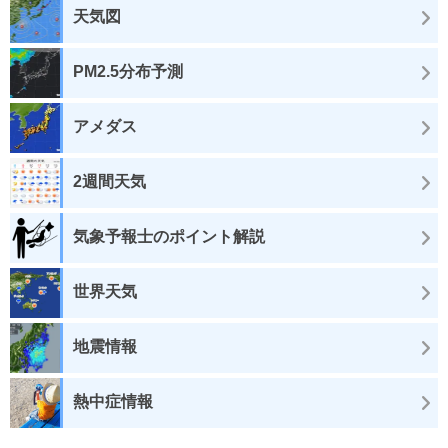
天気図
PM2.5分布予測
アメダス
2週間天気
気象予報士のポイント解説
世界天気
地震情報
熱中症情報