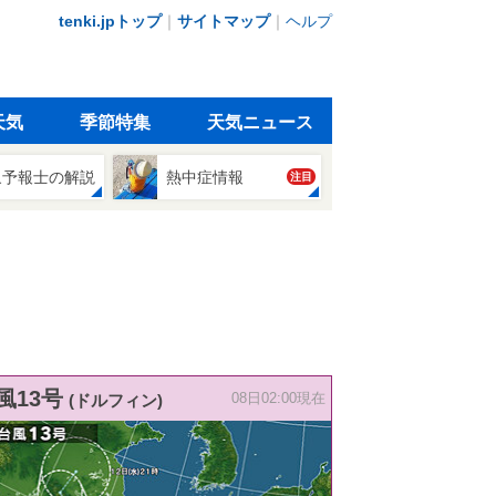
tenki.jpトップ
｜
サイトマップ
｜
ヘルプ
天気
季節特集
天気ニュース
象予報士の解説
熱中症情報
注目
風13号
(ドルフィン)
08日02:00現在