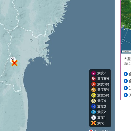
大型
西に