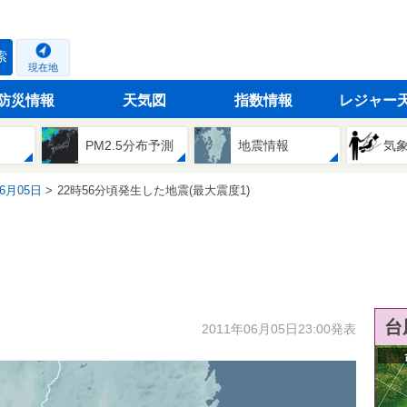
索
現在地
防災情報
天気図
指数情報
レジャー
PM2.5分布予測
地震情報
気
06月05日
22時56分頃発生した地震(最大震度1)
台
2011年06月05日23:00発表