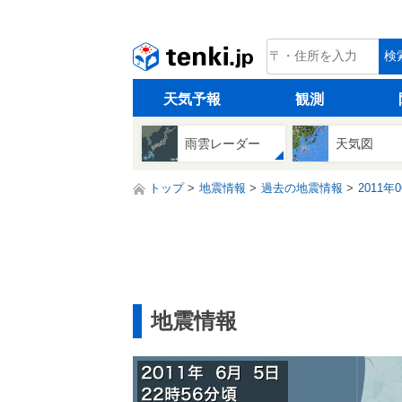
tenki.jp
検
天気予報
観測
雨雲レーダー
天気図
トップ
地震情報
過去の地震情報
2011年
地震情報