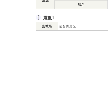
震源
深さ
震度1
宮城県
仙台青葉区