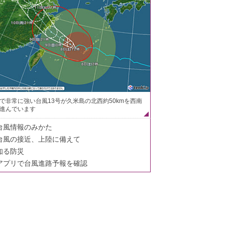
で非常に強い台風13号が久米島の北西約50kmを西南
進んでいます
台風情報のみかた
台風の接近、上陸に備えて
知る防災
アプリで台風進路予報を確認