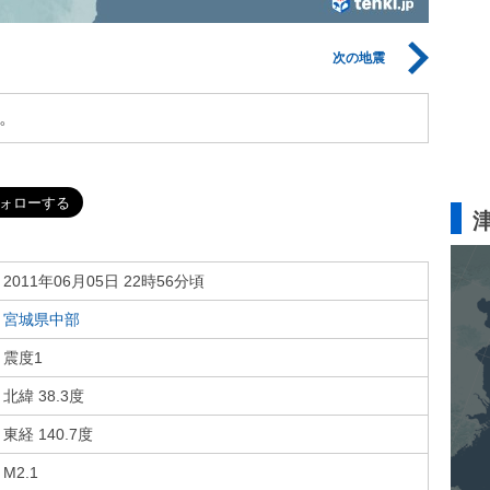
次の地震
。
2011年06月05日 22時56分頃
宮城県中部
震度1
北緯 38.3度
東経 140.7度
M2.1