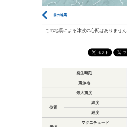
前の地震
この地震による津波の心配はありません
発生時刻
震源地
最大震度
緯度
位置
経度
マグニチュード