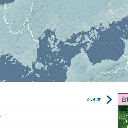
台
次の地震
。