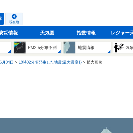
索
現在地
防災情報
天気図
指数情報
レジャー
PM2.5分布予測
地震情報
気
06月04日
18時02分頃発生した地震(最大震度1)
拡大画像