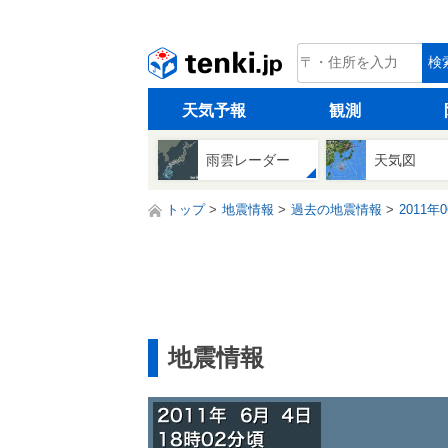
tenki.jp
検
天気予報
観測
雨雲レーダー
天気図
トップ
地震情報
過去の地震情報
2011年
地震情報