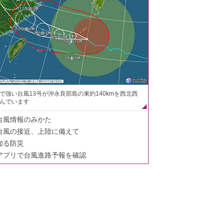
で強い台風13号が沖永良部島の東約140kmを西北西
んでいます
台風情報のみかた
台風の接近、上陸に備えて
知る防災
アプリで台風進路予報を確認