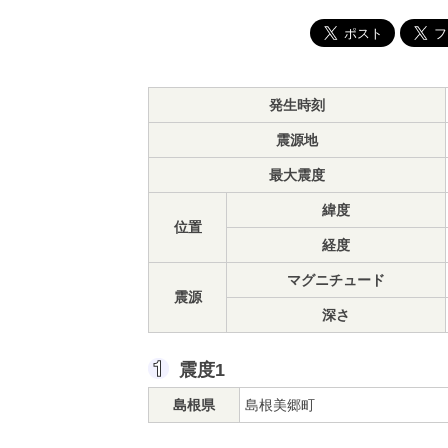
発生時刻
震源地
最大震度
緯度
位置
経度
マグニチュード
震源
深さ
震度1
島根県
島根美郷町