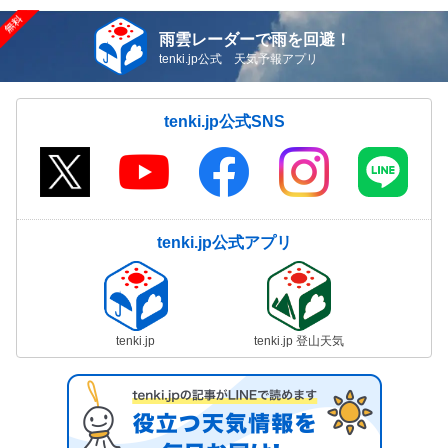
雨雲レーダーで雨を回避！
tenki.jp公式 天気予報アプリ
tenki.jp公式SNS
tenki.jp公式アプリ
tenki.jp
tenki.jp 登山天気