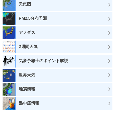
天気図
PM2.5分布予測
アメダス
2週間天気
気象予報士のポイント解説
世界天気
地震情報
熱中症情報