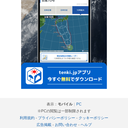
表示：
モバイル
｜
PC
※PCの閲覧は一部制限されます
利用規約
-
プライバシーポリシー
-
クッキーポリシー
広告掲載
-
お問い合わせ
-
ヘルプ