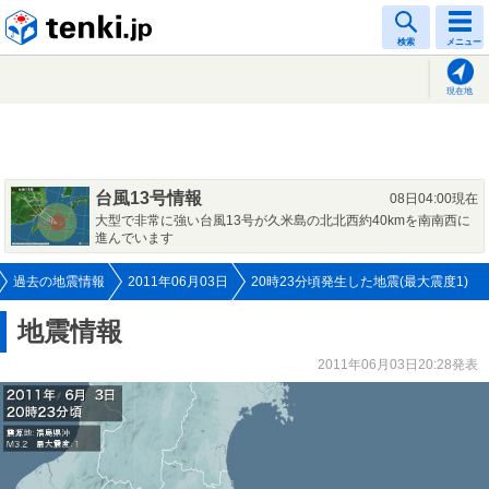
tenki.jp
検索
メニュー
現在地
台風13号情報
08日04:00現在
大型で非常に強い台風13号が久米島の北北西約40kmを南南西に
進んでいます
過去の地震情報
2011年06月03日
20時23分頃発生した地震(最大震度1)
地震情報
2011年06月03日20:28発表