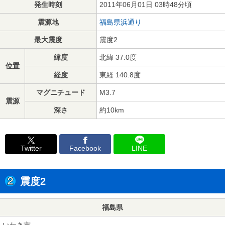
発生時刻
2011年06月01日 03時48分頃
震源地
福島県浜通り
最大震度
震度2
緯度
北緯 37.0度
位置
経度
東経 140.8度
マグニチュード
M3.7
震源
深さ
約10km
Twitter
Facebook
LINE
震度2
福島県
いわき市