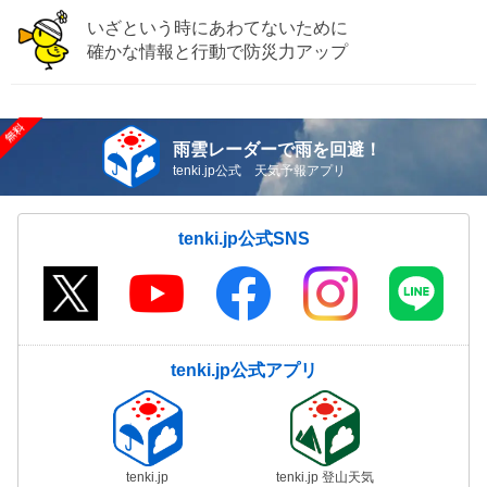
いざという時にあわてないために
確かな情報と行動で防災力アップ
雨雲レーダーで雨を回避！
tenki.jp公式 天気予報アプリ
tenki.jp公式SNS
tenki.jp公式アプリ
tenki.jp
tenki.jp 登山天気