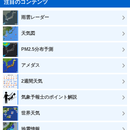
注目のコンテンツ
雨雲レーダー
天気図
PM2.5分布予測
アメダス
2週間天気
気象予報士のポイント解説
世界天気
地震情報