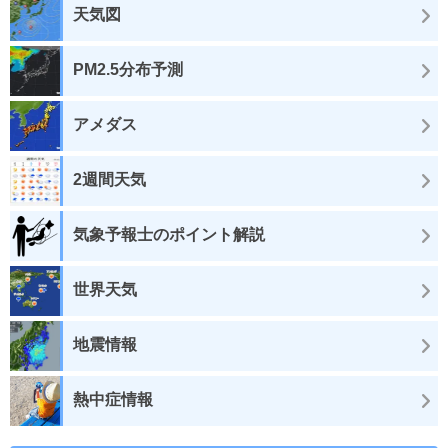
天気図
PM2.5分布予測
アメダス
2週間天気
気象予報士のポイント解説
世界天気
地震情報
熱中症情報