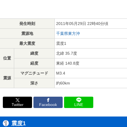
発生時刻
2011年05月29日 22時40分頃
震源地
千葉県東方沖
最大震度
震度1
緯度
北緯 35.7度
位置
経度
東経 140.8度
マグニチュード
M3.4
震源
深さ
約60km
Twitter
Facebook
LINE
震度1