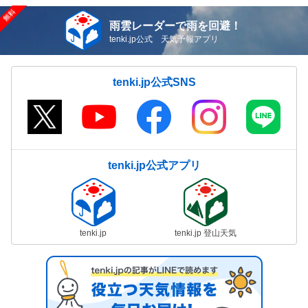
雨雲レーダーで雨を回避！
tenki.jp公式 天気予報アプリ
tenki.jp公式SNS
tenki.jp公式アプリ
tenki.jp
tenki.jp 登山天気