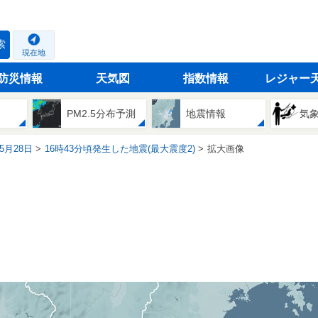
索
現在地
防災情報
天気図
指数情報
レジャー
PM2.5分布予測
地震情報
気
05月28日
16時43分頃発生した地震(最大震度2)
拡大画像