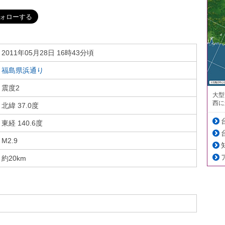
2011年05月28日 16時43分頃
福島県浜通り
震度2
大型
西に
北緯 37.0度
東経 140.6度
M2.9
約20km