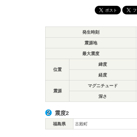
発生時刻
震源地
最大震度
緯度
位置
経度
マグニチュード
震源
深さ
震度2
福島県
古殿町