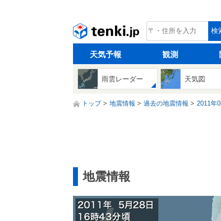
tenki.jp
検
天気予報
観測
雨雲レーダー
天気図
トップ
地震情報
過去の地震情報
2011年
地震情報