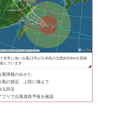
で非常に強い台風13号が久米島の北西約50kmを西南
進んでいます
台風情報のみかた
台風の接近、上陸に備えて
知る防災
アプリで台風進路予報を確認