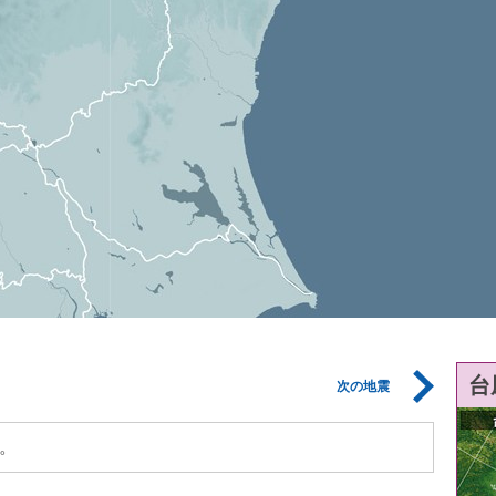
台
次の地震
。