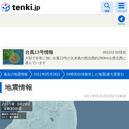
tenki.jp
検索
メニュー
現在地
台風13号情報
09日02:00現在
大型で非常に強い台風13号が久米島の西北西約290kmを西北西に
進んでいます
過去の地震情報
2011年05月28日
04時30分頃発生した地震(最大震度1)
地震情報
2011年05月28日04:33発表