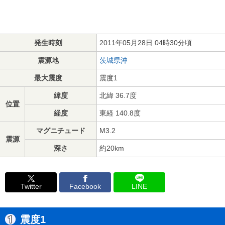
発生時刻
2011年05月28日 04時30分頃
震源地
茨城県沖
最大震度
震度1
緯度
北緯 36.7度
位置
経度
東経 140.8度
マグニチュード
M3.2
震源
深さ
約20km
Twitter
Facebook
LINE
震度1