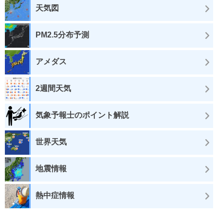
天気図
PM2.5分布予測
アメダス
2週間天気
気象予報士のポイント解説
世界天気
地震情報
熱中症情報