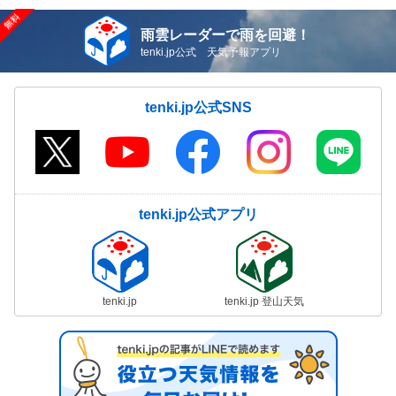
雨雲レーダーで雨を回避！
tenki.jp公式 天気予報アプリ
tenki.jp公式SNS
tenki.jp公式アプリ
tenki.jp
tenki.jp 登山天気