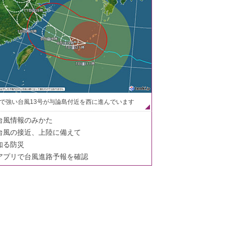
で強い台風13号が与論島付近を西に進んでいます
台風情報のみかた
台風の接近、上陸に備えて
知る防災
アプリで台風進路予報を確認