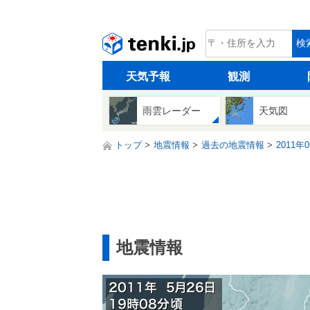
tenki.jp
検
天気予報
観測
雨雲レーダー
天気図
トップ
地震情報
過去の地震情報
2011年
地震情報