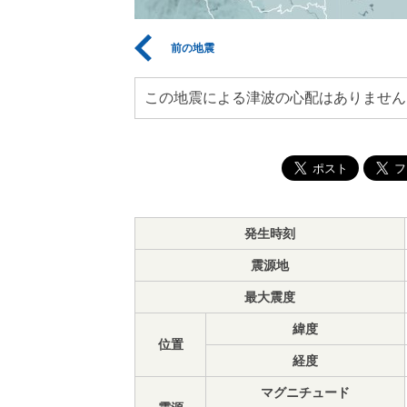
前の地震
この地震による津波の心配はありません
発生時刻
震源地
最大震度
緯度
位置
経度
マグニチュード