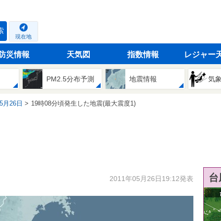
索
現在地
防災情報
天気図
指数情報
レジャー
PM2.5分布予測
地震情報
気
05月26日
19時08分頃発生した地震(最大震度1)
台
2011年05月26日19:12発表