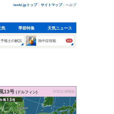
tenki.jpトップ
｜
サイトマップ
｜
ヘルプ
天気
季節特集
天気ニュース
象予報士の解説
熱中症情報
注目
風13号
(ドルフィン)
07日11:00現在