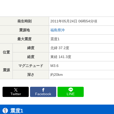
発生時刻
2011年05月24日 06時54分頃
震源地
福島県沖
最大震度
震度1
緯度
北緯 37.2度
位置
経度
東経 141.3度
マグニチュード
M3.6
震源
深さ
約20km
Twitter
Facebook
LINE
震度1