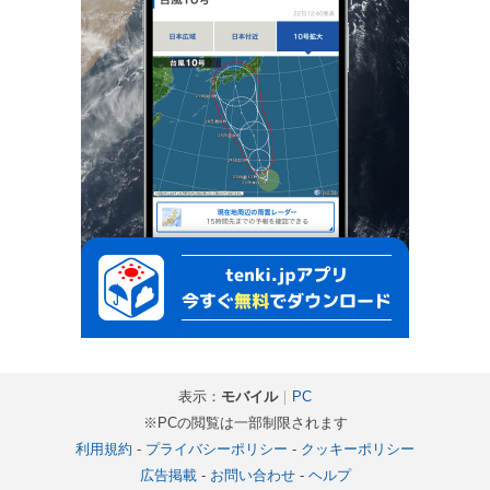
表示：
モバイル
｜
PC
※PCの閲覧は一部制限されます
利用規約
-
プライバシーポリシー
-
クッキーポリシー
広告掲載
-
お問い合わせ
-
ヘルプ