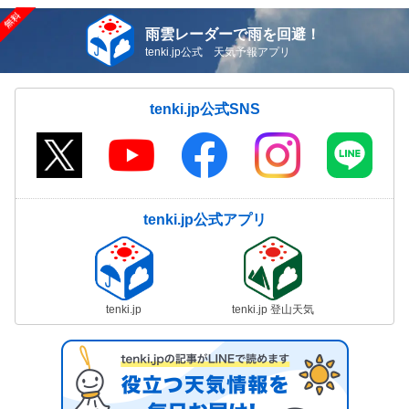
雨雲レーダーで雨を回避！
tenki.jp公式 天気予報アプリ
tenki.jp公式SNS
tenki.jp公式アプリ
tenki.jp
tenki.jp 登山天気