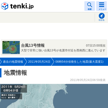
tenki.jp
検索
メニュー
現在地
台風13号情報
07日15:00現在
大型で非常に強い台風13号が名護市付近を西南西に進んでいます
過去の地震情報
2011年05月24日
06時54分頃発生した地震(最大震度1)
地震情報
2011年05月24日06:59発表