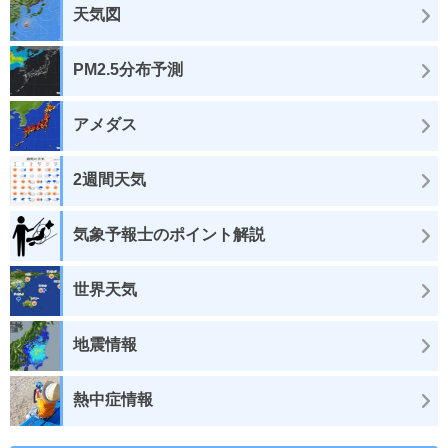
天気図
PM2.5分布予測
アメダス
2週間天気
気象予報士のポイント解説
世界天気
地震情報
熱中症情報