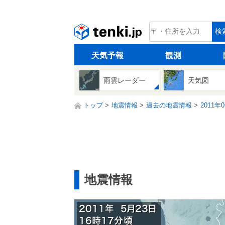
tenki.jp
検
天気予報
観測
雨雲レーダー
天気図
トップ
地震情報
過去の地震情報
2011年
地震情報