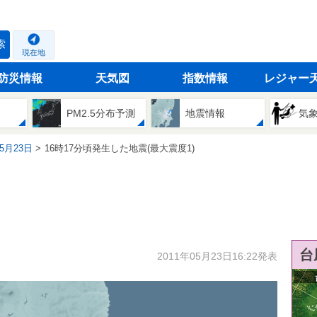
索
現在地
防災情報
天気図
指数情報
レジャー
PM2.5分布予測
地震情報
気
05月23日
16時17分頃発生した地震(最大震度1)
台
2011年05月23日16:22発表