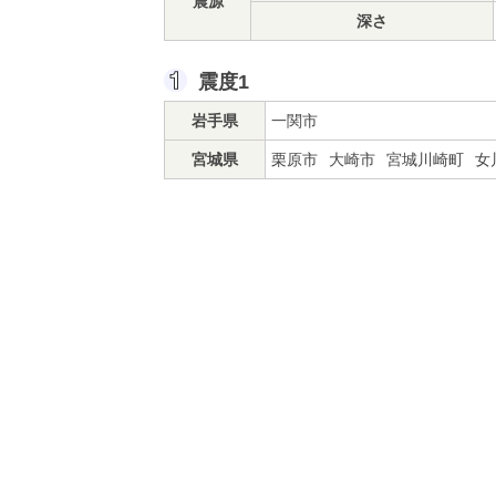
震源
深さ
震度1
岩手県
一関市
宮城県
栗原市
大崎市
宮城川崎町
女