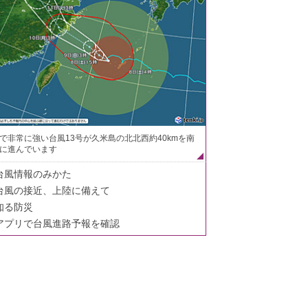
で非常に強い台風13号が久米島の北北西約40kmを南
に進んでいます
台風情報のみかた
台風の接近、上陸に備えて
知る防災
アプリで台風進路予報を確認