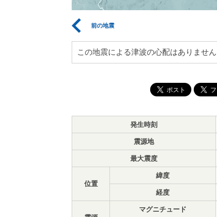
前の地震
この地震による津波の心配はありません
発生時刻
震源地
最大震度
緯度
位置
経度
マグニチュード