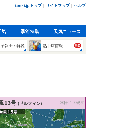
tenki.jpトップ
｜
サイトマップ
｜
ヘルプ
天気
季節特集
天気ニュース
象予報士の解説
熱中症情報
注目
風13号
(ドルフィン)
08日04:00現在