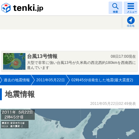
tenki.jp
検索
メニュー
現在地
台風13号情報
08日17:00現在
大型で非常に強い台風13号が久米島の西北西約180kmを西南西に
進んでいます
過去の地震情報
2011年05月22日
02時45分頃発生した地震(最大震度2)
地震情報
2011年05月22日02:49発表