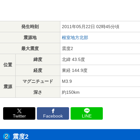
発生時刻
2011年05月22日 02時45分頃
震源地
根室地方北部
最大震度
震度2
緯度
北緯 43.5度
位置
経度
東経 144.9度
マグニチュード
M3.9
震源
深さ
約150km
Twitter
Facebook
LINE
震度2